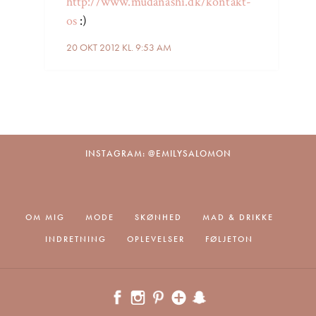
http://www.mudanashi.dk/kontakt-
os
:)
20 OKT 2012 KL. 9:53 AM
INSTAGRAM: @EMILYSALOMON
OM MIG
MODE
SKØNHED
MAD & DRIKKE
INDRETNING
OPLEVELSER
FØLJETON