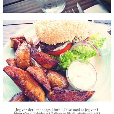
Jeg var der i mandags i forbindelse med at jeg var i
biografen (ligeledes på Falkoner Plads, rigtig god bif i