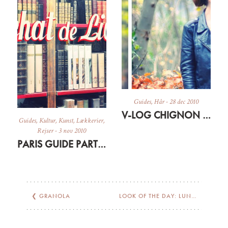
Guides
,
Hår
-
28 dec 2010
V-LOG CHIGNON TUTORIAL
Guides
,
Kultur
,
Kunst
,
Lækkerier
,
Rejser
-
3 nov 2010
PARIS GUIDE PART II – ANOTHER DAY IN PARIS…
❮
GRANOLA
LOOK OF THE DAY: LUNCH AT CHRISTIANSHAVN