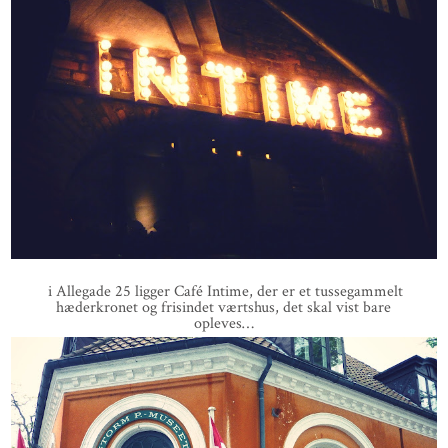
i Allegade 25 ligger Café Intime, der er et tussegammelt
hæderkronet og frisindet værtshus, det skal vist bare
opleves…