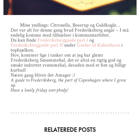
Mine yndlings: Citronella, Boserup og Guldkugle…
Det var alt for denne gang hvad Frederiksberg angår – I må
endelig komme med tilføjelser i kommentarfeltet.
Du kan finde
Frederiksbergguide part I
og
Frederiksbergguide part II
under
Guides til København
i
topbjælken.
Hov, kommer lige i tanker om at jeg har glemt
Frederiksberg Smømmehal, det er altså en rigtig god og
smukt indrettet svømmehal, desuden med et fint og billigt
kurbad!
Næste gang bliver det Amager :)
A guide to Frederiksberg, the part of Copenhagen where I grew
up.
Have a lovely friday everybody!
RELATEREDE POSTS