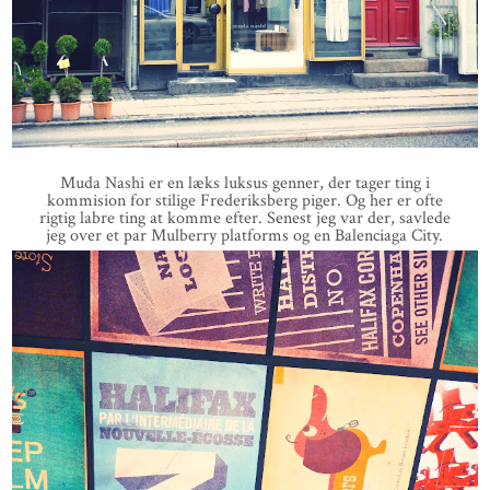
Muda Nashi er en læks luksus genner, der tager ting i
kommision for stilige Frederiksberg piger. Og her er ofte
rigtig labre ting at komme efter. Senest jeg var der, savlede
jeg over et par Mulberry platforms og en Balenciaga City.