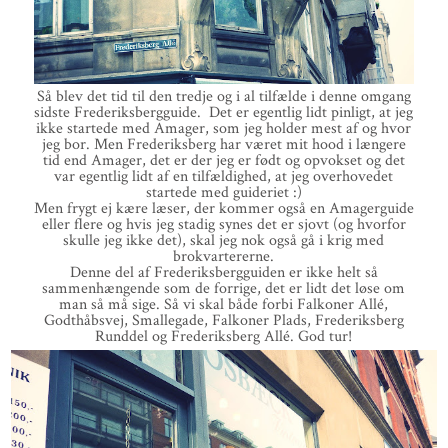
Så blev det tid til den tredje og i al tilfælde i denne omgang
sidste Frederiksbergguide. Det er egentlig lidt pinligt, at jeg
ikke startede med Amager, som jeg holder mest af og hvor
jeg bor. Men Frederiksberg har været mit hood i længere
tid end Amager, det er der jeg er født og opvokset og det
var egentlig lidt af en tilfældighed, at jeg overhovedet
startede med guideriet :)
Men frygt ej kære læser, der kommer også en Amagerguide
eller flere og hvis jeg stadig synes det er sjovt (og hvorfor
skulle jeg ikke det), skal jeg nok også gå i krig med
brokvartererne.
Denne del af Frederiksbergguiden er ikke helt så
sammenhængende som de forrige, det er lidt det løse om
man så må sige. Så vi skal både forbi Falkoner Allé,
Godthåbsvej, Smallegade, Falkoner Plads, Frederiksberg
Runddel og Frederiksberg Allé. God tur!