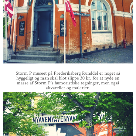
Storm P museet på Frederiksberg Runddel er noget så
hyggeligt og man skal blot slippe 30 kr. for at nyde en
masse af Storm P’s humoristiske tegninger, men også
akvareller og malerier.