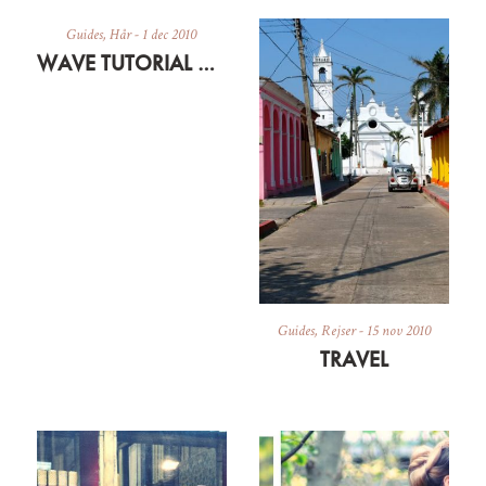
Guides
,
Hår
-
1 dec 2010
WAVE TUTORIAL A.K.A VERDENS LÆNGSTE V-LOG… NÆSTEN…
Guides
,
Rejser
-
15 nov 2010
TRAVEL