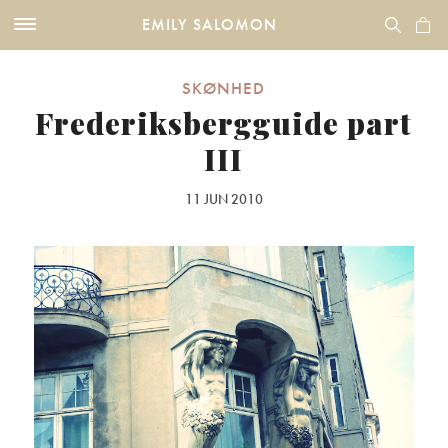
EMILY SALOMON
SKØNHED
Frederiksbergguide part
III
11 JUN 2010