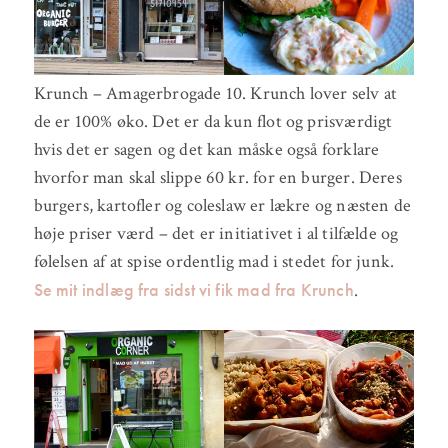
Krunch – Amagerbrogade 10. Krunch lover selv at
de er 100% øko. Det er da kun flot og prisværdigt
hvis det er sagen og det kan måske også forklare
hvorfor man skal slippe 60 kr. for en burger. Deres
burgers, kartofler og coleslaw er lækre og næsten de
høje priser værd – det er initiativet i al tilfælde og
følelsen af at spise ordentlig mad i stedet for junk.
Se mit indlæg fra sidst vi fik mad fra Krunch
.