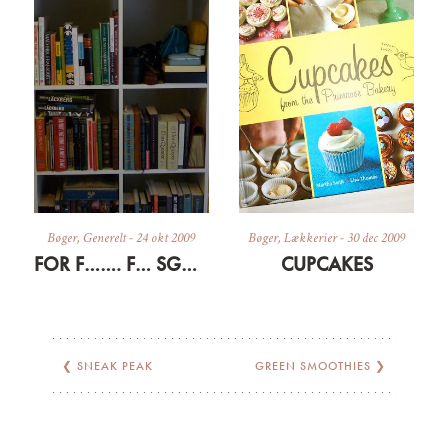
Bøger
,
Generelt
-
24 okt 2009
Bøger
,
Lækkerier
-
30 dec 2009
FOR F……. F… SGU DA OG LIDT OM BØGER
CUPCAKES
❮
SNEAK PEAK
GREEN SMOOTHIES
❯