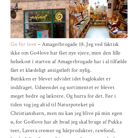
Go for love
– Amagerbrogade 18. Jeg ved faktisk
ikke om Go4love har fået nye ejere, men den lille
helsekost i starten af Amagerbrogade har i al tilfælde
fået et klædeligt ansigstløft for nylig.
Butikken er blevet udvidet idet baglokalet er
inddraget. Udseendet og sortimentet er blevet
meget bedre og lækrere. Og hurra for det. Før i
tiden tog jeg altid til Naturpoteket på
Christianshavn, men nu kan jeg blive på min egen
ø, for Go4love har alt hvad jeg skal bruge af Pukka
teer, Lavera cremer og hårprodukter, rawfood,