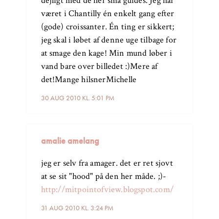
dejligt med de hér små guides. Jeg har
været i Chantilly én enkelt gang efter
(gode) croissanter. Én ting er sikkert;
jeg skal i løbet af denne uge tilbage for
at smage den kage! Min mund løber i
vand bare over billedet :)Mere af
det!Mange hilsnerMichelle
30 AUG 2010 KL. 5:01 PM
amalie amelang
jeg er selv fra amager. det er ret sjovt
at se sit "hood" på den her måde. ;)-
http://mitpointofview.blogspot.com/
31 AUG 2010 KL. 3:24 PM