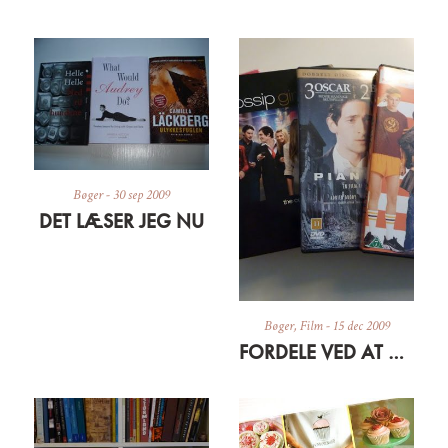
Bøger
-
30 sep 2009
DET LÆSER JEG NU
Bøger
,
Film
-
15 dec 2009
FORDELE VED AT VÆRE SYG