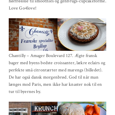
hørfrølolie til smoothies og genbrugs-cupcakeforme.
Love Go4love!
Chantilly – Amager Boulevard 127. Ægte fransk
bager med byens bedste croissanter, lækre eclairs og
perfekte små citrontærter med marengs (billedet).
De har også dansk morgenbrød. God til når man
længes mod Paris, men ikke har knaster nok til en
tur til byernes by.