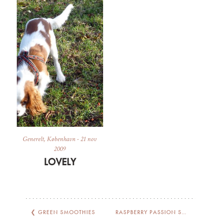
Generelt
,
København
-
21 nov
2009
LOVELY
❮
GREEN SMOOTHIES
RASPBERRY PASSION SMOOTHIES
❯