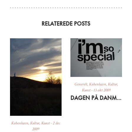
RELATEREDE POSTS
Generelt
,
København
,
Kultur
,
Kunst
-
13 okt 2009
DAGEN PÅ DANMARKS DESIGN CENTER (MEST I BILLEDER)
København
,
Kultur
,
Kunst
-
2 dec
2009