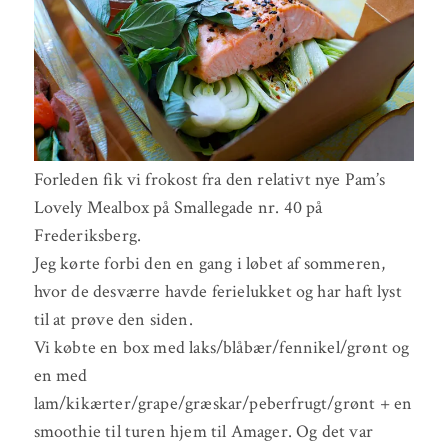
Forleden fik vi frokost fra den relativt nye Pam’s
Lovely Mealbox på Smallegade nr. 40 på
Frederiksberg.
Jeg kørte forbi den en gang i løbet af sommeren,
hvor de desværre havde ferielukket og har haft lyst
til at prøve den siden.
Vi købte en box med laks/blåbær/fennikel/grønt og
en med
lam/kikærter/grape/græskar/peberfrugt/grønt + en
smoothie til turen hjem til Amager. Og det var