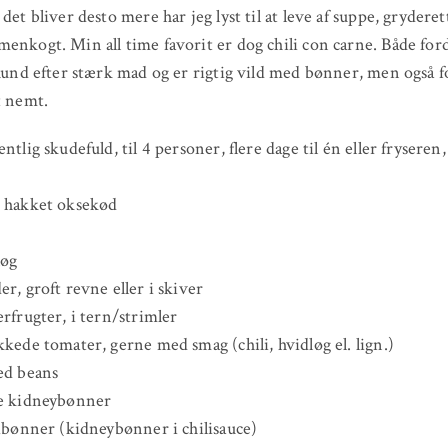
det bliver desto mere har jeg lyst til at leve af suppe, gryderet
enkogt. Min all time favorit er dog chili con carne. Både ford
 hund efter stærk mad og er rigtig vild med bønner, men også f
t nemt.
ntlig skudefuld, til 4 personer, flere dage til én eller fryseren
o hakket oksekød
løg
er, groft revne eller i skiver
erfrugter, i tern/strimler
kkede tomater, gerne med smag (chili, hvidløg el. lign.)
ed beans
de kidneybønner
libønner (kidneybønner i chilisauce)