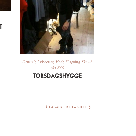
T
Generelt
,
Lækkerier
,
Mode
,
Shopping
,
Sko
-
8
okt 2009
TORSDAGSHYGGE
À LA MÈRE DE FAMILLE
❯