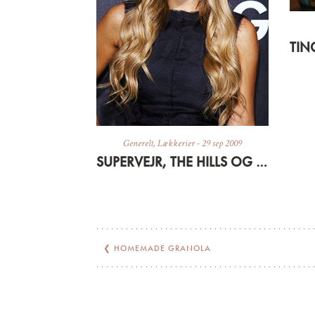
Generelt
,
Lækkerier
-
29 sep 2009
SUPERVEJR, THE HILLS OG SEN FROKOST
❮
HOMEMADE GRANOLA