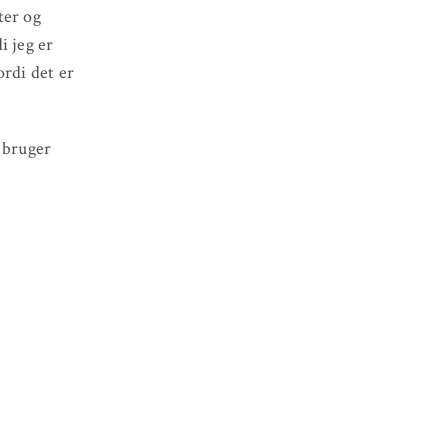
ter og
i jeg er
ordi det er
, bruger