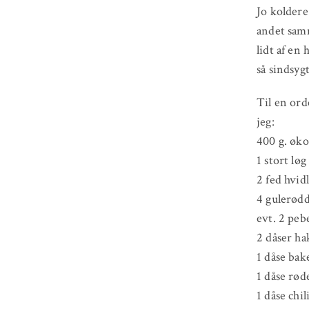
Jo koldere 
andet samm
lidt af en
så sindsyg
Til en orde
jeg:
400 g. øk
1 stort løg
2 fed hvid
4 gulerødd
evt. 2 peb
2 dåser ha
1 dåse bak
1 dåse rø
1 dåse chi