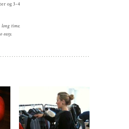
ter og 3-4
 long time.
o easy.