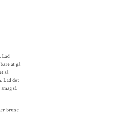
. Lad
 bare at gå
æt så
n. Lad det
g smag så
ller brune