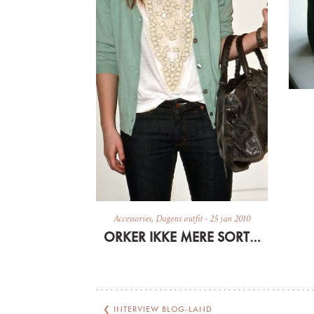
Accessories
,
Dagens outfit
-
25 jan 2010
ORKER IKKE MERE SORT…
❮
INTERVIEW BLOG-LAND