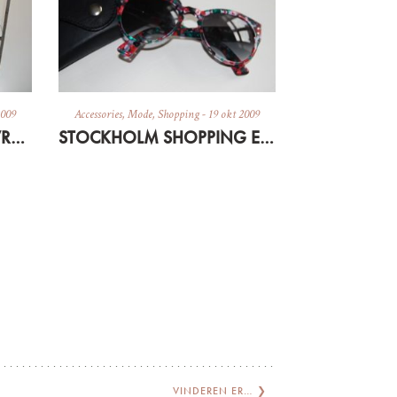
2009
Accessories
,
Mode
,
Shopping
-
19 okt 2009
YOUHESHES NYE SHOWROOM
STOCKHOLM SHOPPING ENCORE
VINDEREN ER…
❯