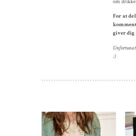
om drikken
For at de
kommentar
giver dig 
Unfortunate
:)