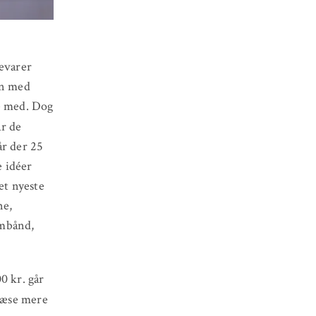
kevarer
in med
de med. Dog
år de
år der 25
e idéer
et nyeste
ne,
rmbånd,
0 kr. går
læse mere