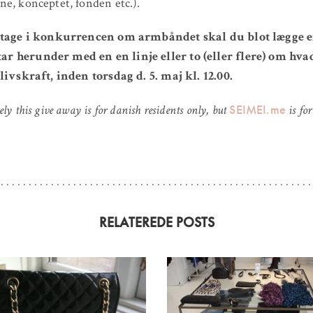
e, konceptet, fonden etc.).
ltage i konkurrencen om armbåndet skal du blot lægge 
 herunder med en en linje eller to (eller flere) om hva
livskraft, inden torsdag d. 5. maj kl. 12.00.
SEIMEI.me
ly this give away is for danish residents only, but
is fo
RELATEREDE POSTS