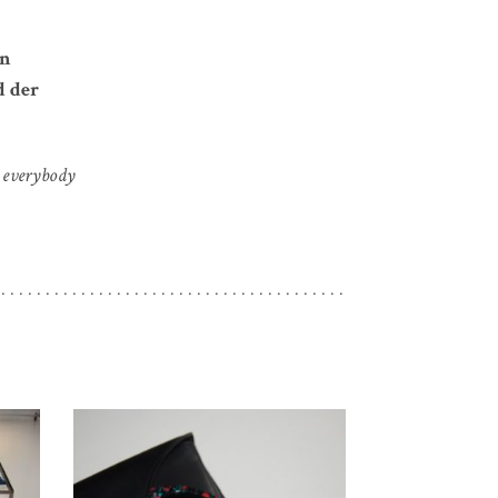
en
d der
r everybody