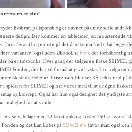
rrencen er slut!
yder livskraft på japansk og er navnet på en ny serie af drik
æneste design. Der kommer en æblecider, en mousserende v
t (min favorit) og en iste på det danske marked til at begyn
her
 flere varianter (også uden alkohol, se
), der forhåbentlig n
der på et tidspunkt. Hver gang der sælges en flaske SEIMEI, g
EIMEI Fonden, der har til formål at give livskraft til velgørend
onomisk skub. Helena Christensen (der ser SÅ lækker ud på d
r i spidsen for SEIMEI og har været med til at designe flasker
smag og koncept. Og så har hun også designet det yndigste a
ar mulighed for at vinde.
er i sølv, belagt med 22 karat guld og koster 750 kr hvoraf 20
SEIMEI.me
I Fonden og det kan købes på
(hvor man også kan 