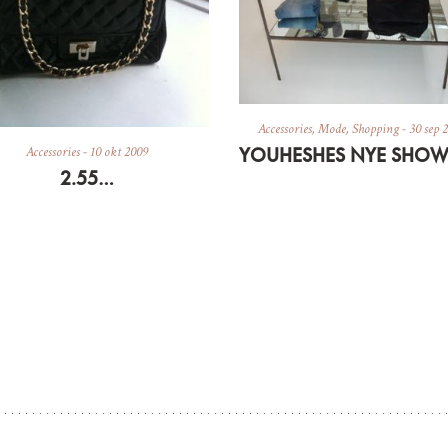
Accessories
,
Mode
,
Shopping
-
30 sep 
Accessories
-
10 okt 2009
2.55…