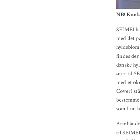
NB! Konku
SEIMEI bet
med det p
hyldebloms
findes der
danske hyl
ører til S
med et øk
Cover) stå
bestemme 
som I nu h
Armbåndet 
til SEIME