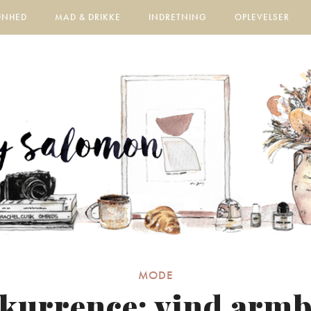
ØNHED
MAD & DRIKKE
INDRETNING
OPLEVELSER
MODE
kurrence: vind arm