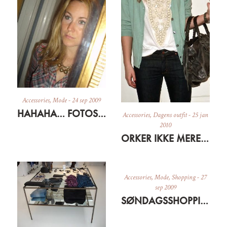
Accessories
,
Mode
-
24 sep 2009
HAHAHA… FOTOSPASSER MOI
Accessories
,
Dagens outfit
-
25 jan
2010
ORKER IKKE MERE SORT…
Accessories
,
Mode
,
Shopping
-
27
sep 2009
SØNDAGSSHOPPING PÅ NETTET