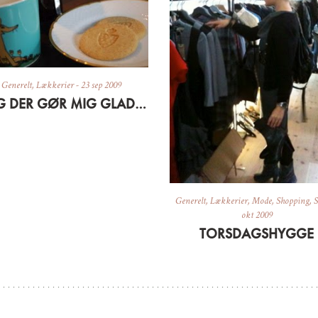
Generelt
,
Lækkerier
-
23 sep 2009
TING DER GØR MIG GLAD LIGE NU
Generelt
,
Lækkerier
,
Mode
,
Shopping
,
S
okt 2009
TORSDAGSHYGGE