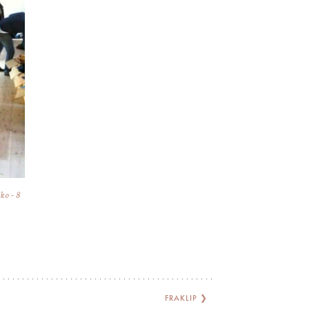
ko
-
8
FRAKLIP
❯