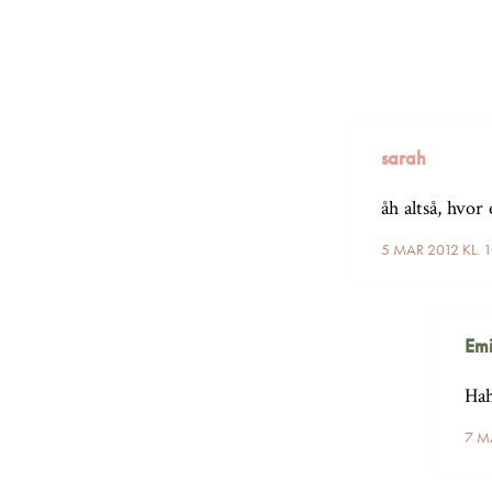
sarah
åh altså, hvor
5 MAR 2012 KL. 
Emi
Hah
7 M