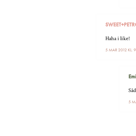
SWEET+PET
Haha i like!
5 MAR 2012 KL. 
Emi
Såd
5 M