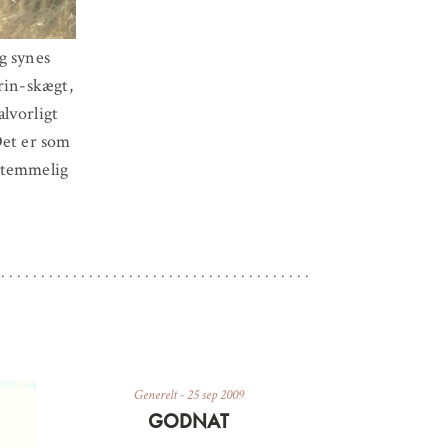
g synes
rin-skægt,
lvorligt
 Det er som
e temmelig
Generelt
-
25 sep 2009
GODNAT