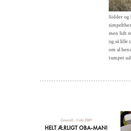
Sidder og 
simpelthen
men lidt m
og så lill
om al hend
tumpet u
Generelt
-
5 okt 2009
HELT ÆRLIGT OBA-MAN!