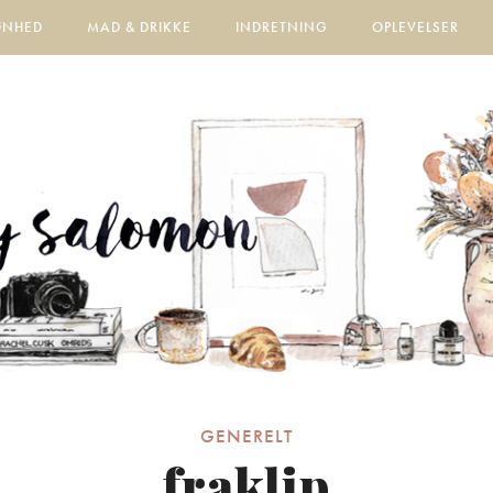
ØNHED
MAD & DRIKKE
INDRETNING
OPLEVELSER
GENERELT
fraklip