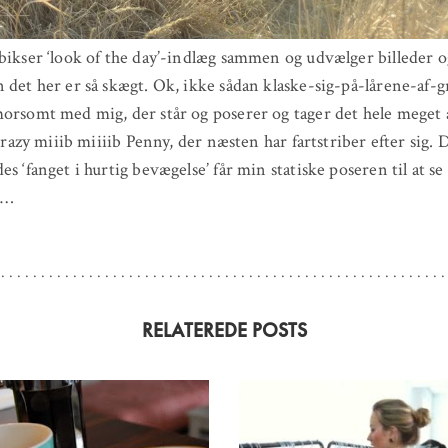
bikser ‘look of the day’-indlæg sammen og udvælger billeder o
 det her er så skægt. Ok, ikke sådan klaske-sig-på-lårene-af-g
orsomt med mig, der står og poserer og tager det hele meget a
e crazy miiib miiiib Penny, der næsten har fartstriber efter sig.
es ‘fanget i hurtig bevægelse’ får min statiske poseren til at s
d…
RELATEREDE POSTS