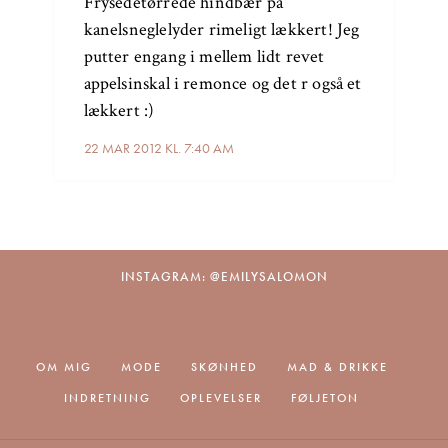
Frysedetørrede hindbær på
kanelsneglelyder rimeligt lækkert! Jeg
putter engang i mellem lidt revet
appelsinskal i remonce og det r også et
lækkert :)
22 MAR 2012 KL. 7:40 AM
INSTAGRAM: @EMILYSALOMON
OM MIG
MODE
SKØNHED
MAD & DRIKKE
INDRETNING
OPLEVELSER
FØLJETON