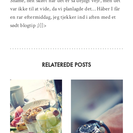
Shame, helt skørt når det er så dejligt vejr, men det
var ikke til at vide, da vi planlagde det… Håber I får
en rar eftermiddag, jeg tjekker ind i aften med et
sødt blogtip ;)]]>
RELATEREDE POSTS