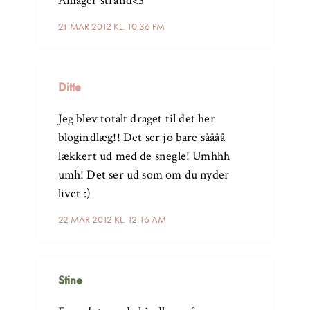
Amager strand<3
21 MAR 2012 KL. 10:36 PM
Ditte
Jeg blev totalt draget til det her
blogindlæg!! Det ser jo bare såååå
lækkert ud med de snegle! Umhhh
umh! Det ser ud som om du nyder
livet :)
22 MAR 2012 KL. 12:16 AM
Stine