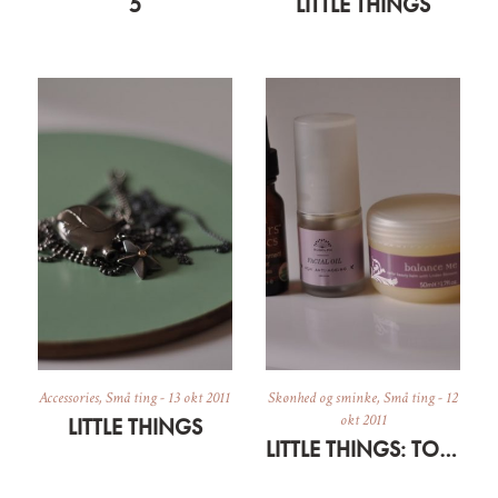
5
LITTLE THINGS
Accessories
,
Små ting
-
13 okt 2011
Skønhed og sminke
,
Små ting
-
12
okt 2011
LITTLE THINGS
LITTLE THINGS: TO THE RESCUE