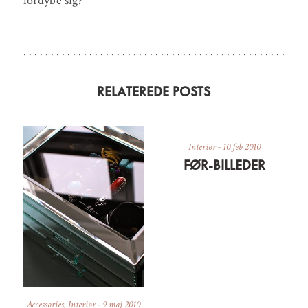
fordybe sig?
RELATEREDE POSTS
Interiør
-
10 feb 2010
FØR-BILLEDER
Accessories
,
Interiør
-
9 maj 2010