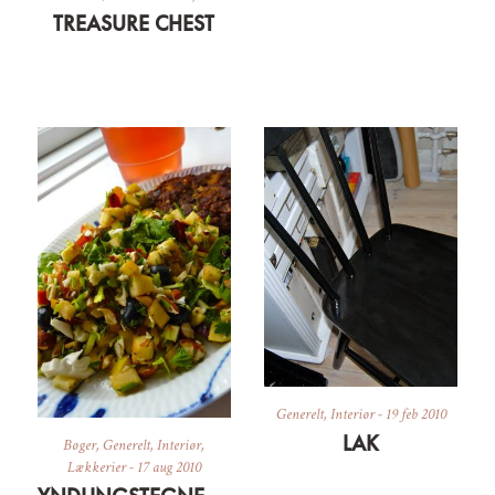
TREASURE CHEST
Generelt
,
Interiør
-
19 feb 2010
LAK
Bøger
,
Generelt
,
Interiør
,
Lækkerier
-
17 aug 2010