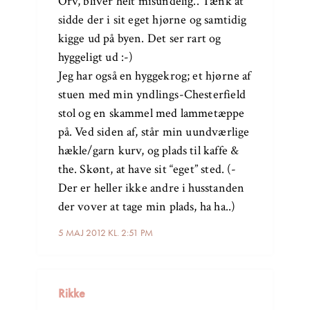
Orv, bliver helt misundelig.. Tænk at
sidde der i sit eget hjørne og samtidig
kigge ud på byen. Det ser rart og
hyggeligt ud :-)
Jeg har også en hyggekrog; et hjørne af
stuen med min yndlings-Chesterfield
stol og en skammel med lammetæppe
på. Ved siden af, står min uundværlige
hækle/garn kurv, og plads til kaffe &
the. Skønt, at have sit “eget” sted. (-
Der er heller ikke andre i husstanden
der vover at tage min plads, ha ha..)
5 MAJ 2012 KL. 2:51 PM
Rikke