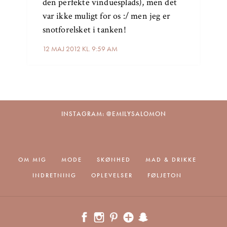
den perfekte vinduesplads), men det
var ikke muligt for os :/ men jeg er
snotforelsket i tanken!
12 MAJ 2012 KL. 9:59 AM
INSTAGRAM: @EMILYSALOMON
OM MIG
MODE
SKØNHED
MAD & DRIKKE
INDRETNING
OPLEVELSER
FØLJETON