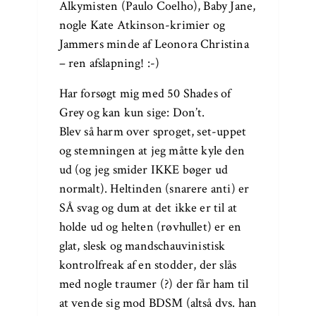
Alkymisten (Paulo Coelho), Baby Jane,
nogle Kate Atkinson-krimier og
Jammers minde af Leonora Christina
– ren afslapning! :-)
Har forsøgt mig med 50 Shades of
Grey og kan kun sige: Don’t.
Blev så harm over sproget, set-uppet
og stemningen at jeg måtte kyle den
ud (og jeg smider IKKE bøger ud
normalt). Heltinden (snarere anti) er
SÅ svag og dum at det ikke er til at
holde ud og helten (røvhullet) er en
glat, slesk og mandschauvinistisk
kontrolfreak af en stodder, der slås
med nogle traumer (?) der får ham til
at vende sig mod BDSM (altså dvs. han