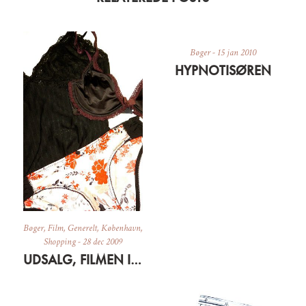
Bøger
-
15 jan 2010
HYPNOTISØREN
Bøger
,
Film
,
Generelt
,
København
,
Shopping
-
28 dec 2009
UDSALG, FILMEN I GÅR OG TOLSTOJ