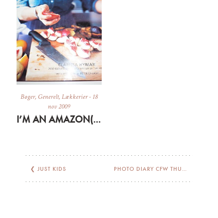
Bøger
,
Generelt
,
Lækkerier
-
18
nov 2009
I’M AN AMAZON(E) AND A JEWISH WANNABE
❮
JUST KIDS
PHOTO DIARY CFW THURSDAY
❯