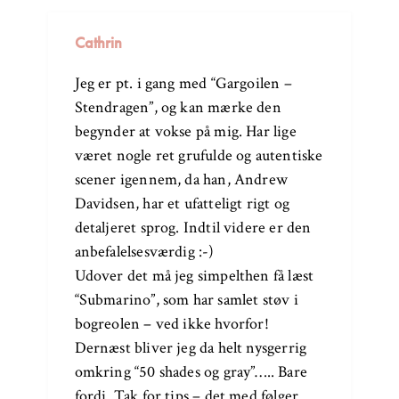
Cathrin
Jeg er pt. i gang med “Gargoilen –
Stendragen”, og kan mærke den
begynder at vokse på mig. Har lige
været nogle ret grufulde og autentiske
scener igennem, da han, Andrew
Davidsen, har et ufatteligt rigt og
detaljeret sprog. Indtil videre er den
anbefalelsesværdig :-)
Udover det må jeg simpelthen få læst
“Submarino”, som har samlet støv i
bogreolen – ved ikke hvorfor!
Dernæst bliver jeg da helt nysgerrig
omkring “50 shades og gray”….. Bare
fordi. Tak for tips – det med følger