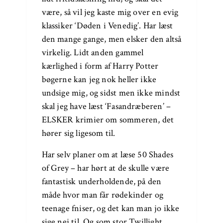
være, så vil jeg kaste mig over en evig
klassiker ‘Døden i Venedig’. Har læst
den mange gange, men elsker den altså
virkelig. Lidt anden gammel
kærlighed i form af Harry Potter
bøgerne kan jeg nok heller ikke
undsige mig, og sidst men ikke mindst
skal jeg have læst ‘Fasandræberen’ –
ELSKER krimier om sommeren, det
hører sig ligesom til.
Har selv planer om at læse 50 Shades
of Grey – har hørt at de skulle være
fantastisk underholdende, på den
måde hvor man får rødekinder og
teenage fniser, og det kan man jo ikke
sige nej til. Og som stor Twillight