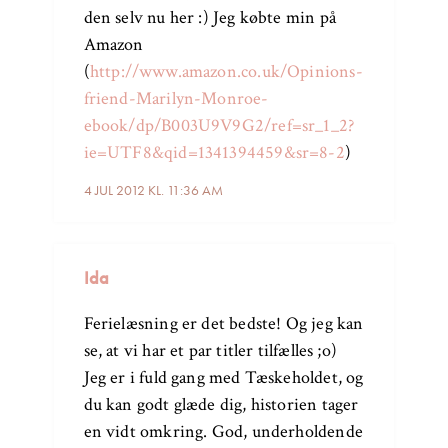
den selv nu her :) Jeg købte min på
Amazon
(
http://www.amazon.co.uk/Opinions-
friend-Marilyn-Monroe-
ebook/dp/B003U9V9G2/ref=sr_1_2?
ie=UTF8&qid=1341394459&sr=8-2
)
4 JUL 2012 KL. 11:36 AM
Ida
Ferielæsning er det bedste! Og jeg kan
se, at vi har et par titler tilfælles ;o)
Jeg er i fuld gang med Tæskeholdet, og
du kan godt glæde dig, historien tager
en vidt omkring. God, underholdende