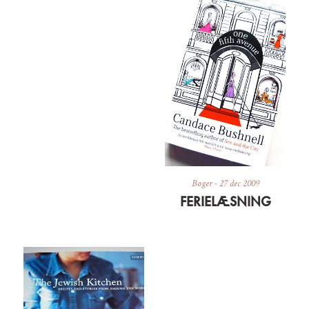
Bøger
-
27 dec 2009
FERIELÆSNING