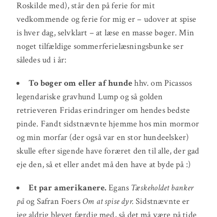
Roskilde med), står den på ferie for mit
vedkommende og ferie for mig er – udover at spise
is hver dag, selvklart – at læse en masse bøger. Min
noget tilfældige sommerferielæsningsbunke ser
således ud i år:
To bøger om eller af hunde
hhv. om Picassos
legendariske gravhund Lump og så golden
retrieveren Fridas erindringer om hendes bedste
pinde. Fandt sidstnævnte hjemme hos min mormor
og min morfar (der også var en stor hundeelsker)
skulle efter sigende have foræret den til alle, der gad
eje den, så et eller andet må den have at byde på :)
Et par amerikanere.
Egans
Tæskeholdet banker
på
og Safran Foers
Om at spise dyr.
Sidstnævnte er
jeg aldrig blevet færdig med, så det må være på tide