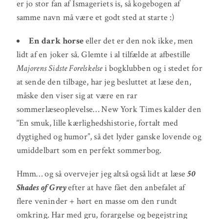
er jo stor fan af Ismageriets is, så kogebogen af
samme navn må være et godt sted at starte :)
En dark horse
eller det er den nok ikke, men
lidt af en joker så. Glemte i al tilfælde at afbestille
Majorens Sidste Forelskelse
i bogklubben og i stedet for
at sende den tilbage, har jeg besluttet at læse den,
måske den viser sig at være en rar
sommerlæseoplevelse… New York Times kalder den
“En smuk, lille kærlighedshistorie, fortalt med
dygtighed og humor”, så det lyder ganske lovende og
umiddelbart som en perfekt sommerbog.
Hmm… og så overvejer jeg altså også lidt at læse
50
Shades of Grey
efter at have fået den anbefalet af
flere veninder + hørt en masse om den rundt
omkring. Har med gru, forargelse og begejstring