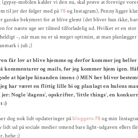
(gypsy-mobilen kalder vi den nu, skal prøve at forevige vores
FB
m til jer der følger med på
og Instagram), Penny ligger klar
r ganske bekymret for at blive glemt (det bliver hun ikke, bar
en for næste uge ser tilmed tilforladelig ud. Hvilket er en stor
heldigt -, når man nu er så meget optimist, at man planlægger
anmark i juli ;)
n får lov at blive hjemme og derfor kommer jeg heller 
på kommentarer og mails, før jeg kommer hjem igen. Håb
gode at hjælpe hinanden imens :) MEN her bliver bestem
r jeg har været en flittig lille bi og planlagt en hulens ma
 jer: Nogle ‘dagens’, opskrifter, ‘little things’, en konkur
 :)
bloggens FB
r dog nok lidt opdateringer på
og min Instagra
iv lidt ud på sociale medier omend bare light-udgaven ellers få
r, hehe ;)