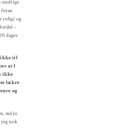
 sindrige
 foran
e rolig) og
 fordel –
 10 dages
ikke til
er at I
t ikke
sse lækre
rence og
m, må jo
r jeg nok