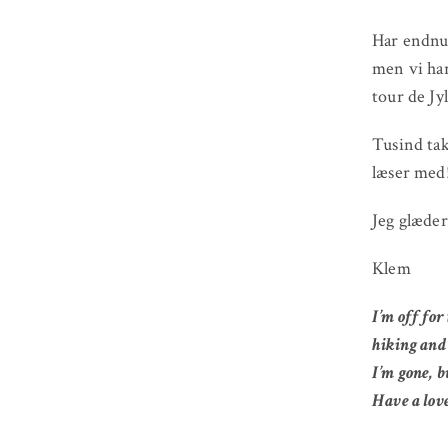
Har endnu 
men vi har
tour de Jy
Tusind tak
læser med!
Jeg glæder 
Klem
I’m off for
hiking and 
I’m gone, b
Have a love