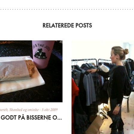
RELATEREDE POSTS
erelt
,
Skønhed og sminke
-
5 okt 2009
PAS GODT PÅ BISSERNE OG HUDEN