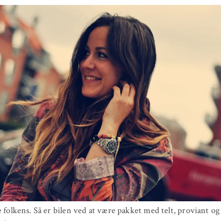
e folkens. Så er bilen ved at være pakket med telt, proviant og