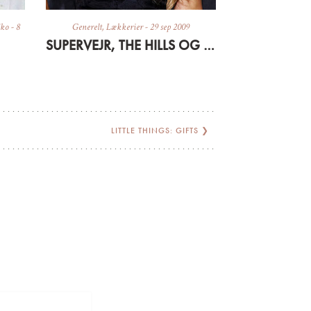
ko
-
8
Generelt
,
Lækkerier
-
29 sep 2009
SUPERVEJR, THE HILLS OG SEN FROKOST
LITTLE THINGS: GIFTS
❯