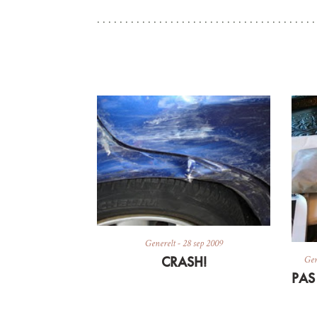
Generelt
-
28 sep 2009
CRASH!
Gen