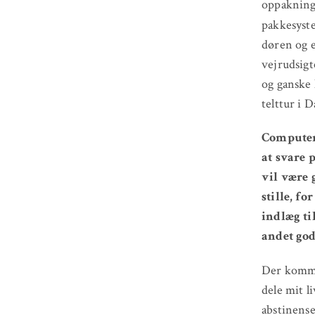
oppakning 
pakkesyste
døren og e
vejrudsigt
og ganske 
telttur i D
Computere
at svare 
vil være 
stille, fo
indlæg til
andet godt
Der komme
dele mit l
abstinense