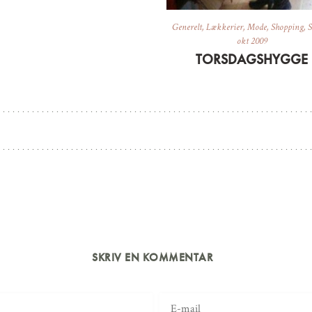
Generelt
,
Lækkerier
,
Mode
,
Shopping
,
S
okt 2009
TORSDAGSHYGGE
SKRIV EN KOMMENTAR