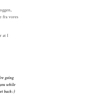
loggen,
e fra vores
 at I
’re going
 you while
et back :)