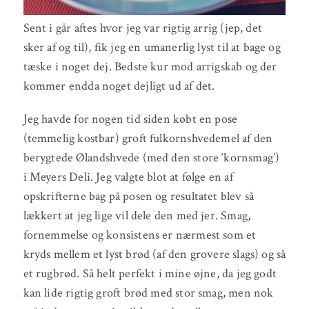
Sent i går aftes hvor jeg var rigtig arrig (jep, det
sker af og til), fik jeg en umanerlig lyst til at bage og
tæske i noget dej. Bedste kur mod arrigskab og der
kommer endda noget dejligt ud af det.
Jeg havde for nogen tid siden købt en pose
(temmelig kostbar) groft fulkornshvedemel af den
berygtede Ølandshvede (med den store ‘kornsmag’)
i Meyers Deli. Jeg valgte blot at følge en af
opskrifterne bag på posen og resultatet blev så
lækkert at jeg lige vil dele den med jer. Smag,
fornemmelse og konsistens er nærmest som et
kryds mellem et lyst brød (af den grovere slags) og så
et rugbrød. Så helt perfekt i mine øjne, da jeg godt
kan lide rigtig groft brød med stor smag, men nok