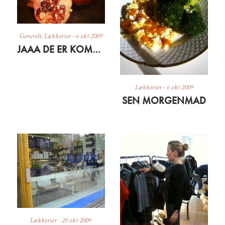
Generelt
,
Lækkerier
-
6 okt 2009
JAAA DE ER KOMMET
Lækkerier
-
6 okt 2009
SEN MORGENMAD
Lækkerier
-
20 okt 2009