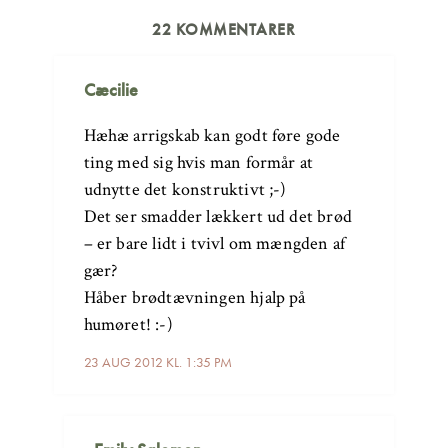
22 KOMMENTARER
Cæcilie
Hæhæ arrigskab kan godt føre gode
ting med sig hvis man formår at
udnytte det konstruktivt ;-)
Det ser smadder lækkert ud det brød
– er bare lidt i tvivl om mængden af
gær?
Håber brødtævningen hjalp på
humøret! :-)
23 AUG 2012 KL. 1:35 PM