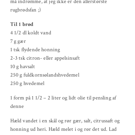
må indrømme, at jeg ikke er den allerstørste
rugbrødsfan ;)
Til 1 brød
4 1/2 dl koldt vand
7 g gær
1 tsk flydende honning
2-3 tsk citron- eller appelsinsaft
10 g havsalt
250 g fuldkornsølandshvedemel
250 g hvedemel
1 form på 1 1/2 – 2 liter og lidt olie til pensling af
denne
Hæld vandet i en skål og rør gær, salt, citrussaft og
honning ud heri. Hæld melet i og rør det ud. Lad