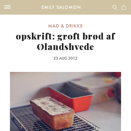
EMILY SALOMON
MAD & DRIKKE
opskrift: groft brød af
Ølandshvede
23 AUG 2012