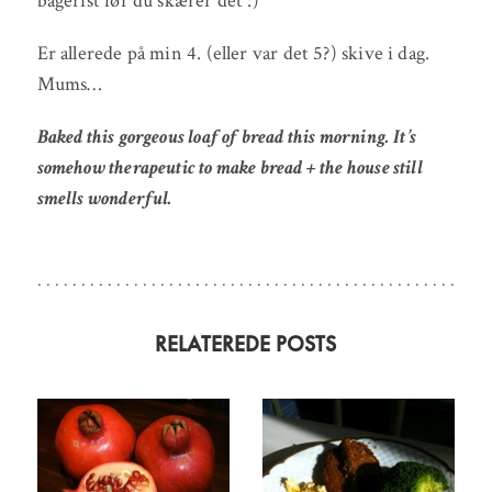
bagerist før du skærer det :)
Er allerede på min 4. (eller var det 5?) skive i dag.
Mums…
Baked this gorgeous loaf of bread this morning. It’s
somehow therapeutic to make bread + the house still
smells wonderful.
RELATEREDE POSTS