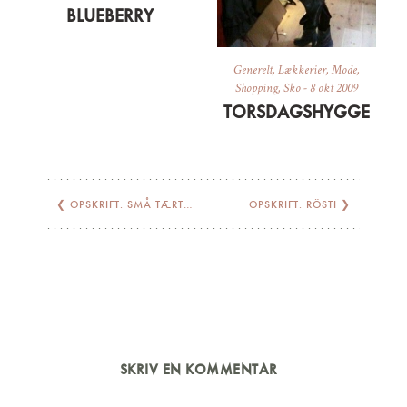
BLUEBERRY
Generelt
,
Lækkerier
,
Mode
,
Shopping
,
Sko
-
8 okt 2009
TORSDAGSHYGGE
❮
OPSKRIFT: SMÅ TÆRTER// GALETTES
OPSKRIFT: RÖSTI
❯
SKRIV EN KOMMENTAR