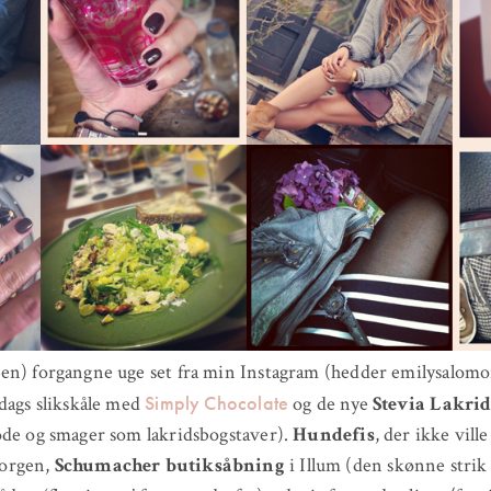
en) forgangne uge set fra min Instagram (hedder emilysalomo
Simply Chocolate
dags slikskåle med
og de nye
Stevia Lakrid
ode og smager som lakridsbogstaver).
Hundefis
, der ikke vill
orgen,
Schumacher butiksåbning
i Illum (den skønne stri