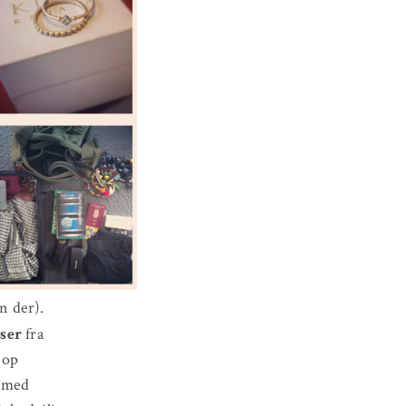
n der).
ser
fra
e op
k med