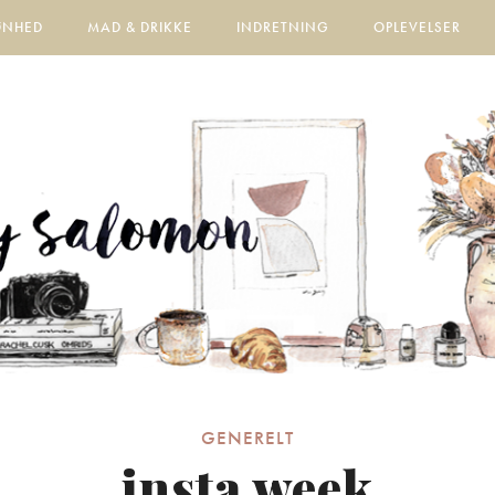
ØNHED
MAD & DRIKKE
INDRETNING
OPLEVELSER
GENERELT
insta week