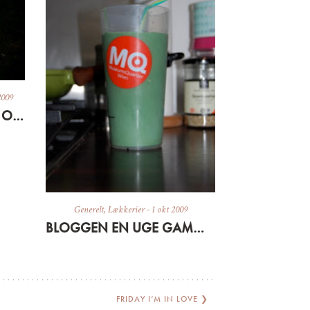
2009
PAS GODT PÅ BISSERNE OG HUDEN
Generelt
,
Lækkerier
-
1 okt 2009
BLOGGEN EN UGE GAMMEL + GRØN MORGENMAD
FRIDAY I’M IN LOVE
❯