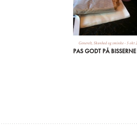
Generelt
,
Skønhed og sminke
-
5 okt 