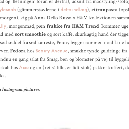
d og ‘fletningen’ foran er derfra), udsnit fra madstyling-/fotoj
tylesnob
dette indlæg
(glimmerstøvlerne i
),
citronpasta
(opsk
morgen), kig på Anna Dello Russo x H&M kollektionen sam
Lily
, morgenmad, pæn
frakke fra H&M Trend
(kommer uge 3
ad med
sort smoothie
og sort kaffe, skurkagtig hund der tigge
 sød seddel fra sød kæreste, Penny hygger sammen med Line 
Beauty Avenue
farven
Fedora
hos
, smukke tynde guldringe fra
endnu en gang salat fra Smag, ben og blomster på vej til hyggel
Acie
lskab hos
og en (ret så lille, er lidt stolt) pakket kuffert, 
ika.
 Instagram pictures.