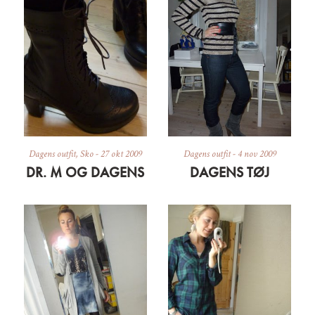
Dagens outfit
,
Sko
-
27 okt 2009
Dagens outfit
-
4 nov 2009
DR. M OG DAGENS
DAGENS TØJ