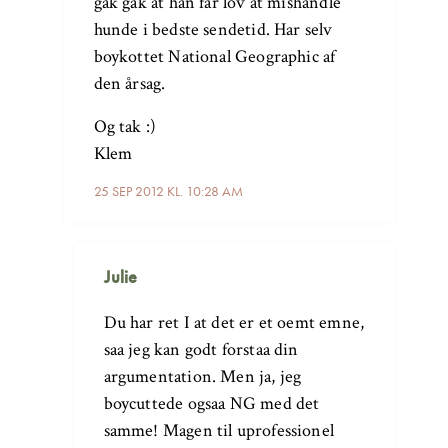
gak gak at han får lov at mishandle
hunde i bedste sendetid. Har selv
boykottet National Geographic af
den årsag.
Og tak :)
Klem
25 SEP 2012 KL. 10:28 AM
Julie
Du har ret I at det er et oemt emne,
saa jeg kan godt forstaa din
argumentation. Men ja, jeg
boycuttede ogsaa NG med det
samme! Magen til uprofessionel