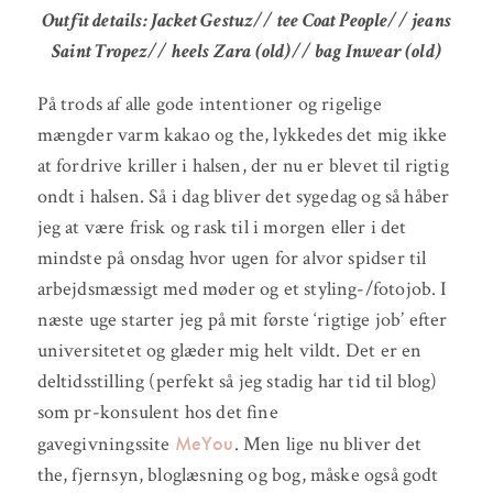
Outfit details: Jacket Gestuz// tee Coat People// jeans
Saint Tropez// heels Zara (old)// bag Inwear (old)
På trods af alle gode intentioner og rigelige
mængder varm kakao og the, lykkedes det mig ikke
at fordrive kriller i halsen, der nu er blevet til rigtig
ondt i halsen. Så i dag bliver det sygedag og så håber
jeg at være frisk og rask til i morgen eller i det
mindste på onsdag hvor ugen for alvor spidser til
arbejdsmæssigt med møder og et styling-/fotojob. I
næste uge starter jeg på mit første ‘rigtige job’ efter
universitetet og glæder mig helt vildt. Det er en
deltidsstilling (perfekt så jeg stadig har tid til blog)
som pr-konsulent hos det fine
MeYou
gavegivningssite
. Men lige nu bliver det
the, fjernsyn, bloglæsning og bog, måske også godt