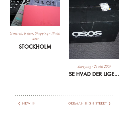
Generelt
,
Rejser
,
Shopping
-
19 okt
2009
STOCKHOLM
Shopping
-
26 okt 2009
SE HVAD DER LIGE KOM…
❮
NEW IN
GERMAN HIGH STREET
❯