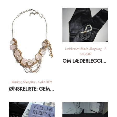
Lækkerier
,
Mode
,
Shopping
-
7
okt 2009
OM LÆDERLEGGINS OG GRÆSKARSUPPE
Ønsker
,
Shopping
-
6 okt 2009
ØNSKELISTE: GEMMA REDUX BLING