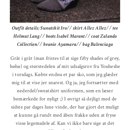
Outfit details: Sweatshit Iro// skirt Allez Allez// tee
Helmut Lang// boots Isabel Marant// coat Zalando
Collection// beanie Ayamara// bag Balenciaga
Gråt i gråt (man fristes til at sige fifty shades of grey,
høhø) og størstedelen af mit udsalgsrov fra Youheshe
i torsdags. Købte endnu et par sko, som jeg glæder
mig til at vise jer snarest. Og ja, jeg fortsætter med
nederdel/sweatshirt uniformen, som en læser
bemærkede for nyligt ;) I øvrigt så dejligt med de
sidste par dages lune vinde, der har gjort det muligt
at kunne gå rundt med åben frakke uden at fryse
visse legemsdele af. Kan vi ikke bare sige at det