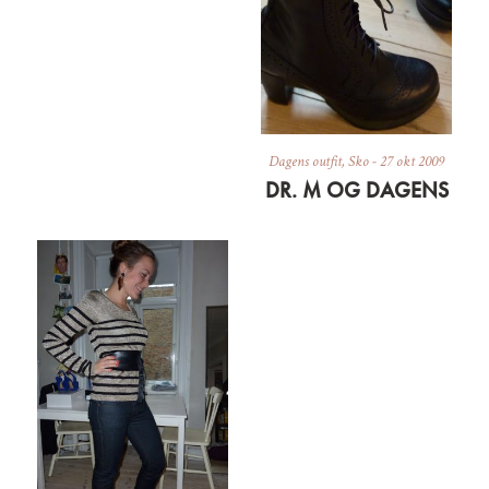
Dagens outfit
,
Sko
-
27 okt 2009
DR. M OG DAGENS