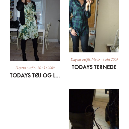
Dagens outfit
,
Mode
-
6 okt 2009
TODAYS TERNEDE
Dagens outfit
-
30 okt 2009
TODAYS TØJ OG LIDT OM EN SILKESÆL