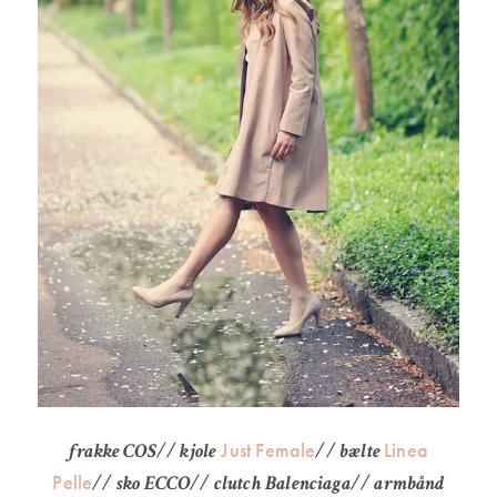
Just Female
Linea
frakke COS// kjole
// bælte
Pelle
// sko ECCO// clutch Balenciaga// armbånd