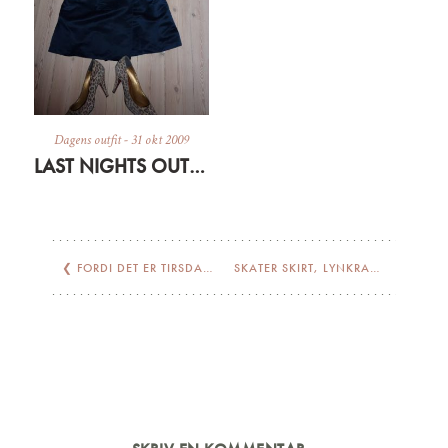
Dagens outfit
-
31 okt 2009
LAST NIGHTS OUTFIT – RECONSTRUCTION
❮
FORDI DET ER TIRSDAG…
SKATER SKIRT, LYNKRAVE OG IS
❯