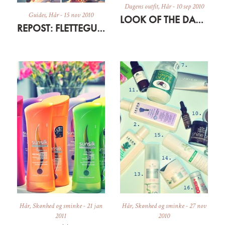
Dagens outfit
,
Hår
-
10 sep 2010
Guides
,
Hår
-
15 nov 2010
LOOK OF THE DAY: LITTLE GREEN CAPE AND NEW HAIR COLOR
REPOST: FLETTEGUIDE/HOW TO: BRAIDED UP DO
Hår
,
Skønhed og sminke
-
21 jan
Hår
,
Skønhed og sminke
-
27 nov
2011
2010