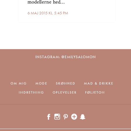
modellerne hed…
6 MAJ 2015 KL. 5:45 PM
INSTAGRAM: @EMILYSALOMON
OM MIG
MODE
SKØNHED
MAD & DRIKKE
INDRETNING
OPLEVELSER
FØLJETON