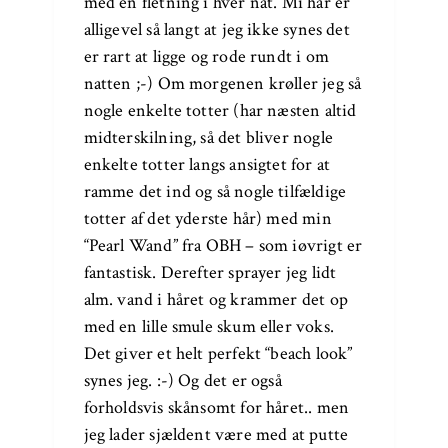
med en fletning i hver nat. Mi har er
alligevel så langt at jeg ikke synes det
er rart at ligge og rode rundt i om
natten ;-) Om morgenen krøller jeg så
nogle enkelte totter (har næsten altid
midterskilning, så det bliver nogle
enkelte totter langs ansigtet for at
ramme det ind og så nogle tilfældige
totter af det yderste hår) med min
“Pearl Wand” fra OBH – som iøvrigt er
fantastisk. Derefter sprayer jeg lidt
alm. vand i håret og krammer det op
med en lille smule skum eller voks.
Det giver et helt perfekt “beach look”
synes jeg. :-) Og det er også
forholdsvis skånsomt for håret.. men
jeg lader sjældent være med at putte