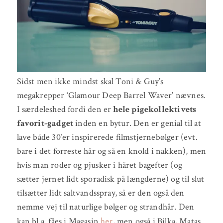
Sidst men ikke mindst skal Toni & Guy’s
megakrepper ‘Glamour Deep Barrel Waver’ nævnes.
I særdeleshed fordi den er
hele pigekollektivets
favorit-gadget
inden en bytur. Den er genial til at
lave både 30’er inspirerede filmstjernebølger (evt.
bare i det forreste hår og så en knold i nakken), men
hvis man roder og pjusker i håret bagefter (og
sætter jernet lidt sporadisk på længderne) og til slut
tilsætter lidt saltvandsspray, så er den også den
nemme vej til naturlige bølger og strandhår. Den
her
kan bl.a. fåes i Magasin
, men også i Bilka, Matas