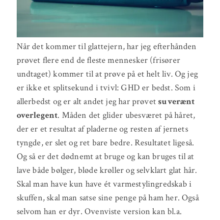
Når det kommer til glattejern, har jeg efterhånden
prøvet flere end de fleste mennesker (frisører
undtaget) kommer til at prøve på et helt liv. Og jeg
er ikke et splitsekund i tvivl: GHD er bedst. Som i
allerbedst og er alt andet jeg har prøvet
suverænt
overlegent
. Måden det glider ubesværet på håret,
der er et resultat af pladerne og resten af jernets
tyngde, er slet og ret bare bedre. Resultatet ligeså.
Og så er det dødnemt at bruge og kan bruges til at
lave både bølger, bløde krøller og selvklart glat hår.
Skal man have kun have ét varmestylingredskab i
skuffen, skal man satse sine penge på ham her. Også
selvom han er dyr. Ovenviste version kan bl.a.