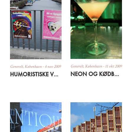
Generelt
,
København
-
11 okt 2009
Generelt
,
København
-
4 nov 2009
NEON OG KØDBY-CRAWL
HUMORISTISKE VALGPLAKATER OG DEMOKRATISK KAFFE