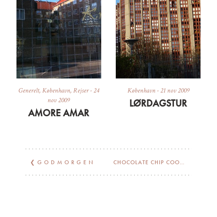
Generelt
,
København
,
Rejser
-
24
København
-
21 nov 2009
nov 2009
LØRDAGSTUR
AMORE AMAR
❮
G O D M O R G E N
CHOCOLATE CHIP COOKIES
❯