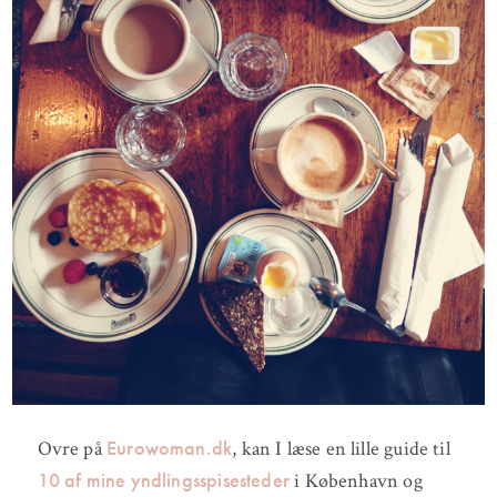
Eurowoman.dk
Ovre på
, kan I læse en lille guide til
10 af mine yndlingsspisesteder
i København og