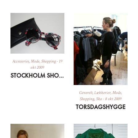
Accessories
,
Mode
,
Shopping
-
19
okt 2009
STOCKHOLM SHOPPING ENCORE
Generelt
,
Lækkerier
,
Mode
,
Shopping
,
Sko
-
8 okt 2009
TORSDAGSHYGGE