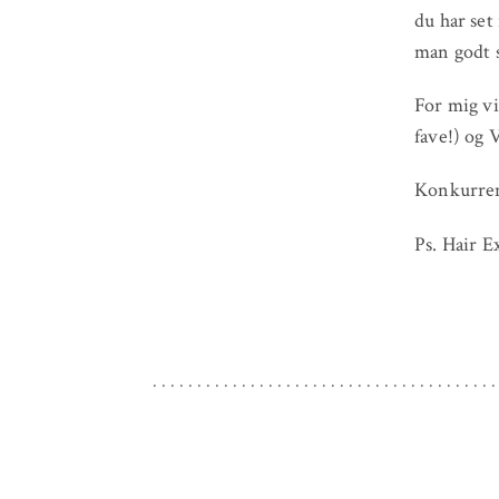
du har set
man godt si
For mig vi
fave!) og 
Konkurrenc
Ps. Hair E