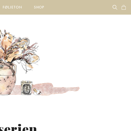
FØLJETON
SHOP
serien