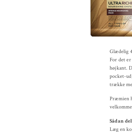
Glædelig 4
For det er
højkant. D
pocket-udg
trække me
Præmien ha
velkommen 
Sådan del
Læg en ko