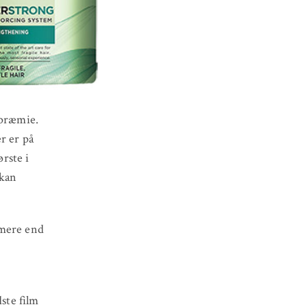
 præmie.
r er på
rste i
 kan
 mere end
ste film