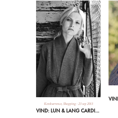
Konkurrence
,
Shopping
-
23 sep 2013
VIND: LUN & LANG CARDIGAN I ULD + RABATKODE