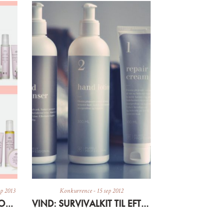
ep 2013
Konkurrence
-
15 sep 2012
VIND: RUDOLPH CARE FOR 2000 KR. + RABATKODE
VIND: SURVIVALKIT TIL EFTERÅRSHÆNDER