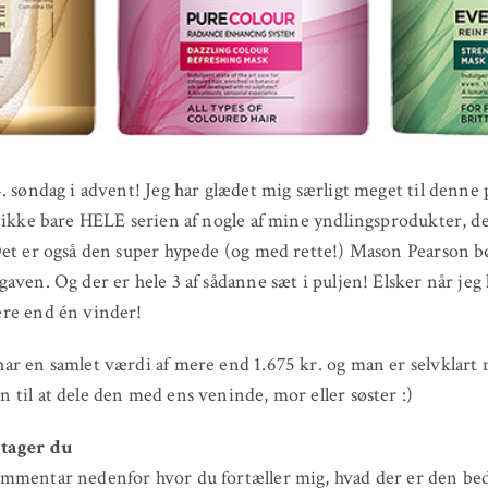
. søndag i advent! Jeg har glædet mig særligt meget til denne
 ikke bare HELE serien af nogle af mine yndlingsprodukter, de
et er også den super hypede (og med rette!) Mason Pearson bø
aven. Og der er hele 3 af sådanne sæt i puljen! Elsker når jeg
re end én vinder!
r en samlet værdi af mere end 1.675 kr. og man er selvklart
til at dele den med ens veninde, mor eller søster :)
tager du
mmentar nedenfor hvor du fortæller mig, hvad der er den bed