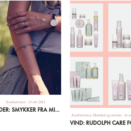
Konkurrence
-
13 okt 2013
VINDER: SMYKKER FRA MILLE RUBOW
Konkurrence
,
Skønhed og sminke
-
16 s