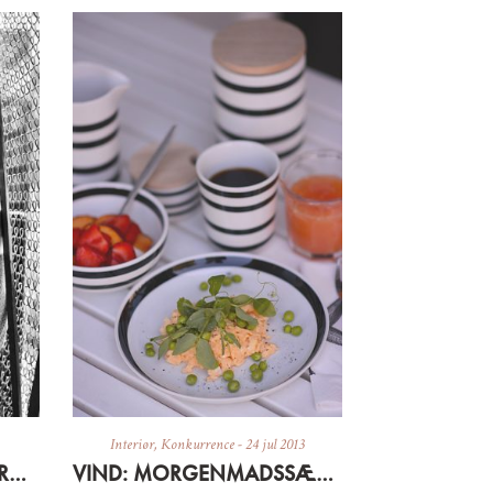
Interiør
,
Konkurrence
-
24 jul 2013
VINDER: TRICOTAGE CARDIGAN FRA LNB
VIND: MORGENMADSSÆT FRA KÄHLER