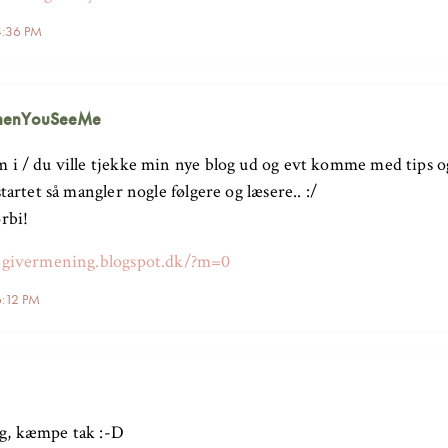
4:36 PM
enYouSeeMe
 i / du ville tjekke min nye blog ud og evt komme med tips og
startet så mangler nogle følgere og læsere.. :/
rbi!
legivermening.blogspot.dk/?m=0
6:12 PM
g, kæmpe tak :-D