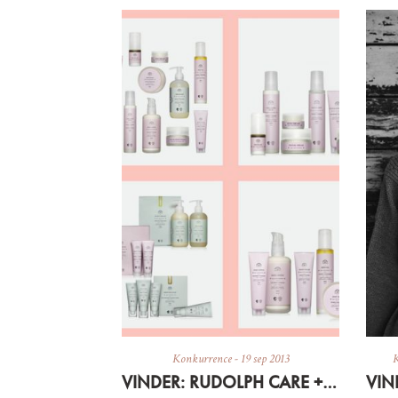
Konkurrence
-
19 sep 2013
K
VINDER: RUDOLPH CARE + RABATKODE