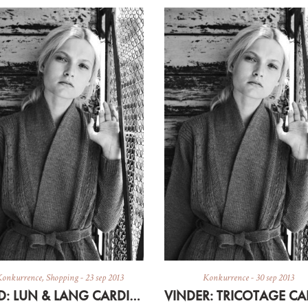
onkurrence
,
Shopping
-
23 sep 2013
Konkurrence
-
30 sep 2013
VIND: LUN & LANG CARDIGAN I ULD + RABATKODE