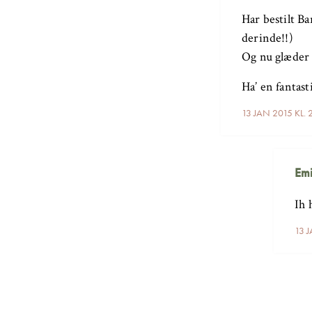
Har bestilt Ba
derinde!!)
Og nu glæder j
Ha’ en fantast
13 JAN 2015 KL. 
Emi
Ih 
13 J