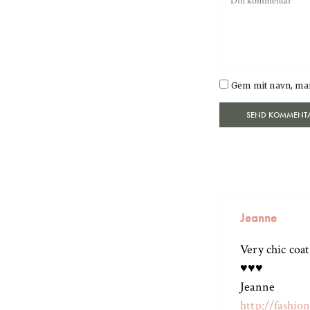
Gem mit navn, mai
Jeanne
Very chic coat
♥♥♥
Jeanne
http://fashio