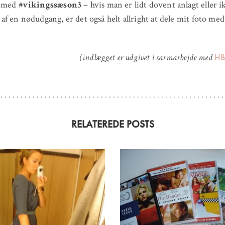
m med
#vikingssæson3
– hvis man er lidt dovent anlagt eller i
f en nødudgang, er det også helt allright at dele mit foto m
HB
(indlægget er udgivet i sarmarbejde med
RELATEREDE POSTS