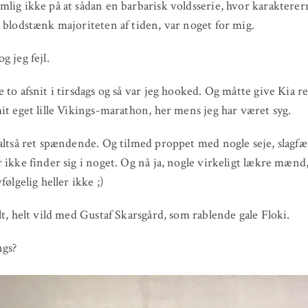
lig ikke på at sådan en barbarisk voldsserie, hvor karakterer
 blodstænk majoriteten af tiden, var noget for mig.
g jeg fejl.
 to afsnit i tirsdags og så var jeg hooked. Og måtte give Kia r
it eget lille Vikings-marathon, her mens jeg har været syg.
altså ret spændende. Og tilmed proppet med nogle seje, slagfæ
 ikke finder sig i noget. Og nå ja, nogle virkeligt lækre mænd
følgelig heller ikke ;)
lt, helt vild med Gustaf Skarsgård, som rablende gale Floki.
ngs?