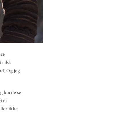
ere
tralsk
nd. Og jeg
eg burde se
3 er
ller ikke