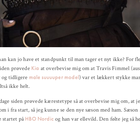
n kan jo have et standpunkt til man tager et nyt ikke? For fl
Kia
iden prøvede
at overbevise mig om at Travis Fimmel (aus
male suuuuper model
r og tidligere
) var et lækkert stykke ma
ltså ikke helt.
dage siden prøvede kærestetype så at overbevise mig om, at j
om i fra start, så jeg kunne se den nye sæson med ham. Sæson 
HBO Nordic
e startet på
og han var ellevild. Den følte jeg så he