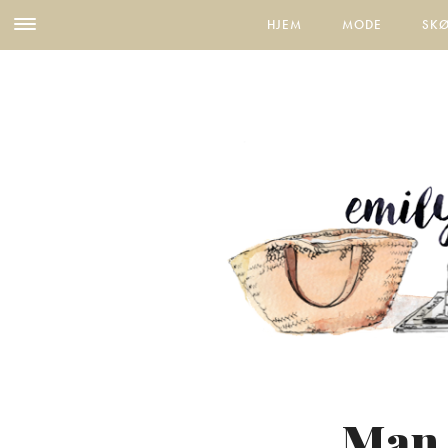
HJEM
MODE
SK
Man 