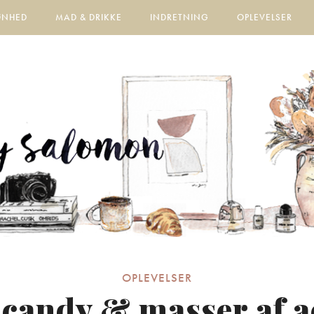
ØNHED
MAD & DRIKKE
INDRETNING
OPLEVELSER
OPLEVELSER
candy & masser af a