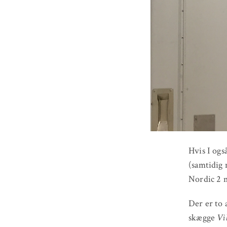
Hvis I ogs
(samtidig 
Nordic 2 
Der er to 
skægge
Vi