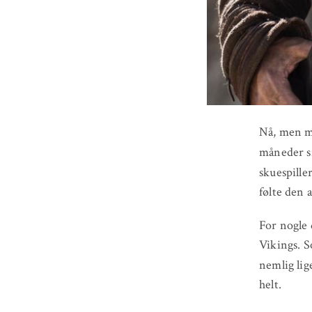
Nå, men ma
måneder s
skuespille
følte den a
For nogle 
Vikings. S
nemlig lig
helt.