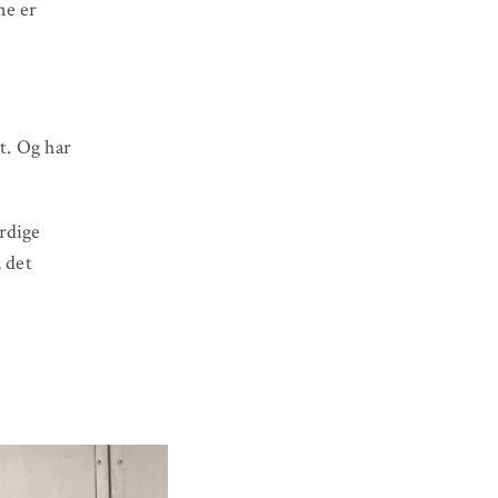
ne er
et. Og har
rdige
, det