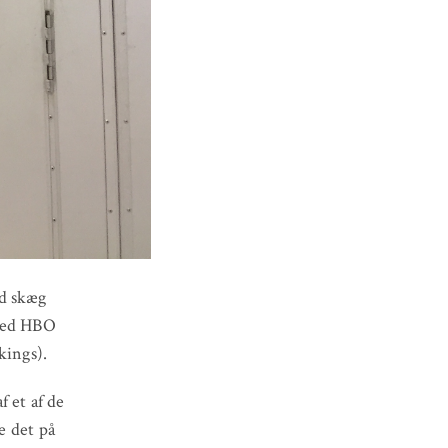
ed skæg
 med HBO
kings).
 et af de
e det på