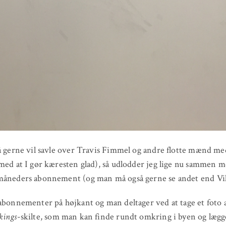
å gerne vil savle over Travis Fimmel og andre flotte mænd m
med at I gør kæresten glad), så udlodder jeg lige nu sammen
måneders abonnement (og man må også gerne se andet end Vi
abonnementer på højkant og man deltager ved at tage et foto af
kings
-skilte, som man kan finde rundt omkring i byen og lægg