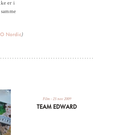
kke er i
ed samme
O Nordic
)
Film
-
25 nov 2009
TEAM EDWARD