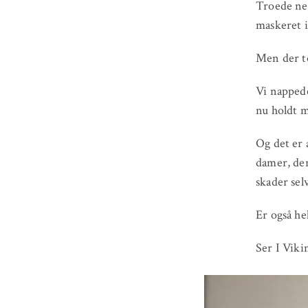
Troede nem
maskeret i
Men der to
Vi nappede
nu holdt m
Og det er 
damer, der
skader selv
Er også he
Ser I Viki