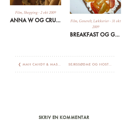
Film
,
Shopping
-
2 okt 2009
ANNA W OG CRUSH I COS
Film
,
Generelt
,
Lækkerier
-
31 okt
2009
BREAKFAST OG GOD LØRDAG
❮
MAN CANDY & MASSER AF ACTION
SEJRSSØDME OG NOSTALGITRIP I SOMMEREN ’92
SKRIV EN KOMMENTAR