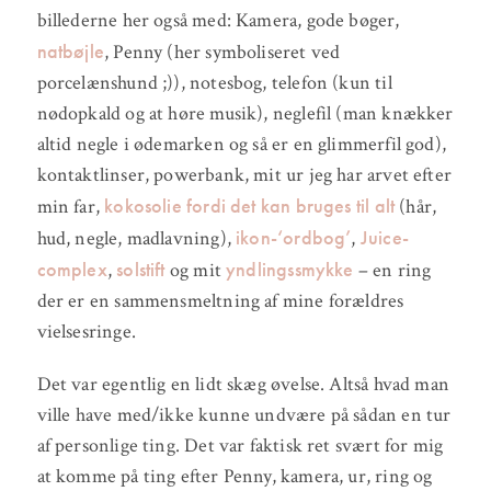
billederne her også med: Kamera, gode bøger,
natbøjle
, Penny (her symboliseret ved
porcelænshund ;)), notesbog, telefon (kun til
nødopkald og at høre musik), neglefil (man knækker
altid negle i ødemarken og så er en glimmerfil god),
kontaktlinser, powerbank, mit ur jeg har arvet efter
kokosolie fordi det kan bruges til alt
min far,
(hår,
ikon-‘ordbog’
Juice-
hud, negle, madlavning),
,
complex
solstift
yndlingssmykke
,
og mit
– en ring
der er en sammensmeltning af mine forældres
vielsesringe.
Det var egentlig en lidt skæg øvelse. Altså hvad man
ville have med/ikke kunne undvære på sådan en tur
af personlige ting. Det var faktisk ret svært for mig
at komme på ting efter Penny, kamera, ur, ring og