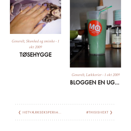
Generelt
,
Skønhed og sminke
-
1
okt 2009
TØSEHYGGE
Generelt
,
Lækkerier
-
1 okt 2009
BLOGGEN EN UGE GAMMEL + GRØN MORGENMAD
❮
NETVÆRKSEKSPERIMENTET
#THISISNEXT
❯