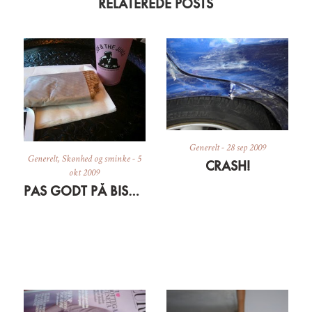
RELATEREDE POSTS
Generelt
-
28 sep 2009
Generelt
,
Skønhed og sminke
-
5
CRASH!
okt 2009
PAS GODT PÅ BISSERNE OG HUDEN