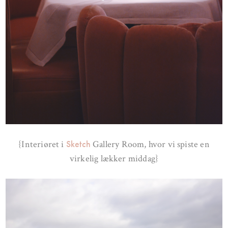
Sketch
{Interiøret i
Gallery Room, hvor vi spiste en
virkelig lækker middag}