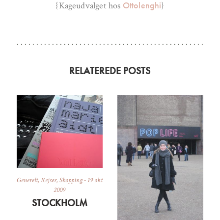
Ottolenghi
{Kageudvalget hos
}
RELATEREDE POSTS
Generelt
,
Rejser
,
Shopping
-
19 okt
2009
STOCKHOLM