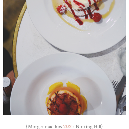
202
{Morgenmad hos
i Notting Hill}