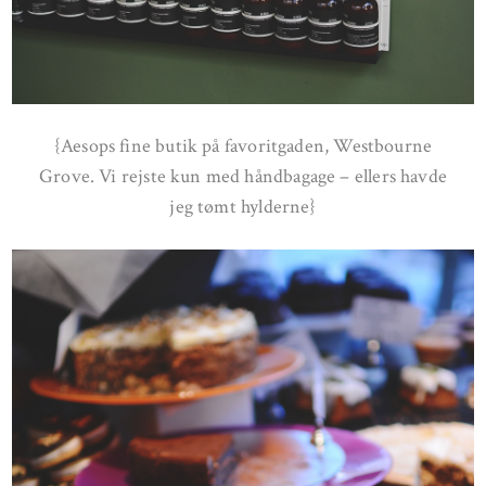
{Aesops fine butik på favoritgaden, Westbourne
Grove. Vi rejste kun med håndbagage – ellers havde
jeg tømt hylderne}