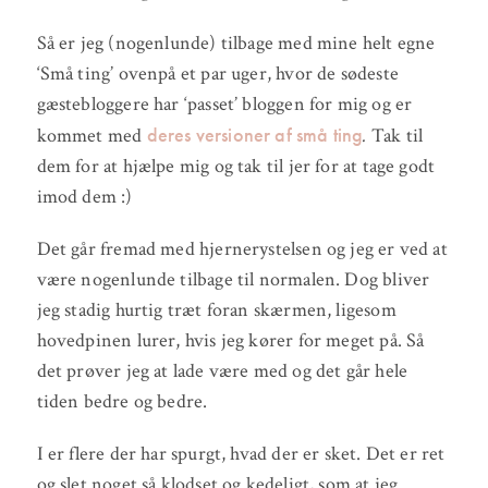
Så er jeg (nogenlunde) tilbage med mine helt egne
‘Små ting’ ovenpå et par uger, hvor de sødeste
gæstebloggere har ‘passet’ bloggen for mig og er
deres versioner af
små ting
kommet med
.
Tak til
dem for at hjælpe mig og tak til jer for at tage godt
imod dem :)
Det går fremad med hjernerystelsen og jeg er ved at
være nogenlunde tilbage til normalen. Dog bliver
jeg stadig hurtig træt foran skærmen, ligesom
hovedpinen lurer, hvis jeg kører for meget på. Så
det prøver jeg at lade være med og det går hele
tiden bedre og bedre.
I er flere der har spurgt, hvad der er sket. Det er ret
og slet noget så klodset og kedeligt, som at jeg