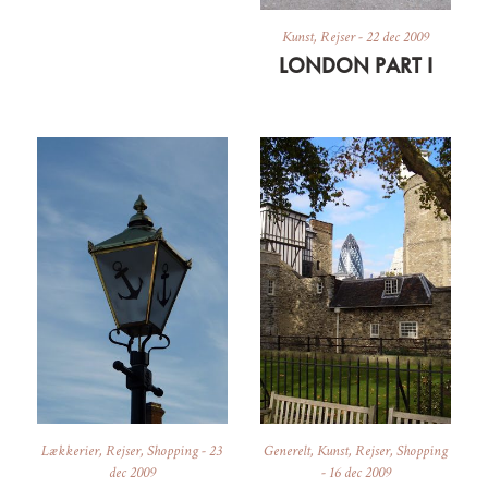
Kunst
,
Rejser
-
22 dec 2009
LONDON PART I
Lækkerier
,
Rejser
,
Shopping
-
23
Generelt
,
Kunst
,
Rejser
,
Shopping
dec 2009
-
16 dec 2009