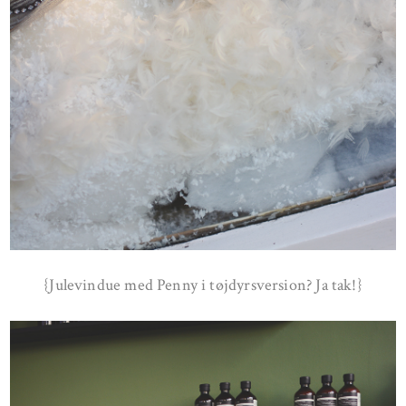
{Julevindue med Penny i tøjdyrsversion? Ja tak!}