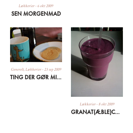
Lækkerier
-
6 okt 2009
SEN MORGENMAD
Generelt
,
Lækkerier
-
23 sep 2009
TING DER GØR MIG GLAD LIGE NU
Lækkerier
-
8 okt 2009
GRANAT(ÆBLE)CHOK