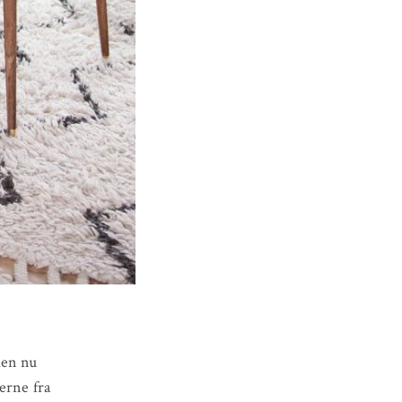
men nu
derne fra