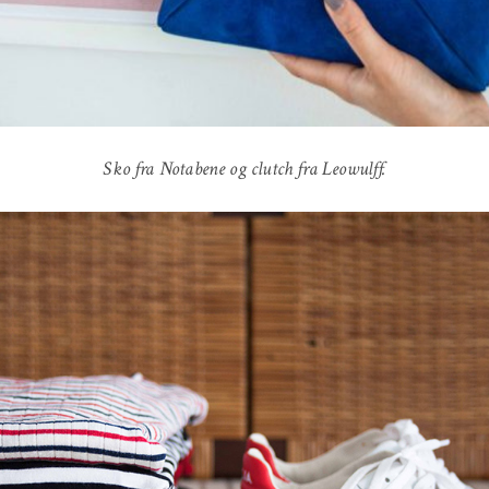
Sko fra Notabene og clutch fra Leowulff.