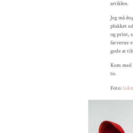
artiklen.
Jeg må dog
plukket ud
og print, 
farverne e
gode at til
Kom med i
to.
Luk
Foto: