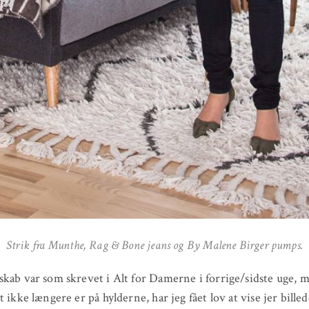
Strik fra Munthe, Rag & Bone jeans og By Malene Birger pumps.
kab var som skrevet i Alt for Damerne i forrige/sidste uge, 
 ikke længere er på hylderne, har jeg fået lov at vise jer bille