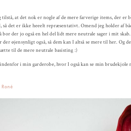
 tilstå, at det nok er nogle af de mere farverige items, der er 
, så det er ikke heeelt repræsentativt. Omend jeg holder af bå
så bor der jo også en hel del lidt mere neutrale sager i mit ska
r der øjensynligt også, så dem kan I altså se mere til her. Og de
sætte til de mere neutrale basisting :)
ndenfor i min garderobe, hvor I også kan se min brudekjol
a Roné