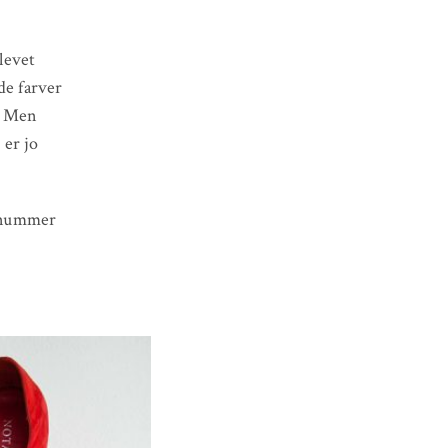
blevet
de farver
b. Men
 er jo
e nummer