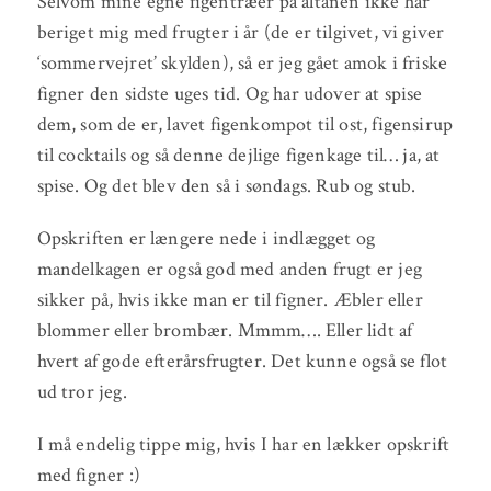
Selvom mine egne figentræer på altanen ikke har
beriget mig med frugter i år (de er tilgivet, vi giver
‘sommervejret’ skylden), så er jeg gået amok i friske
figner den sidste uges tid. Og har udover at spise
dem, som de er, lavet figenkompot til ost, figensirup
til cocktails og så denne dejlige figenkage til… ja, at
spise. Og det blev den så i søndags. Rub og stub.
Opskriften er længere nede i indlægget og
mandelkagen er også god med anden frugt er jeg
sikker på, hvis ikke man er til figner. Æbler eller
blommer eller brombær. Mmmm…. Eller lidt af
hvert af gode efterårsfrugter. Det kunne også se flot
ud tror jeg.
I må endelig tippe mig, hvis I har en lækker opskrift
med figner :)