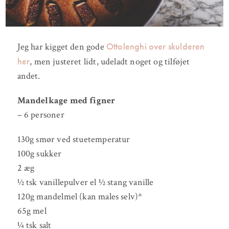
Ottolenghi over skulderen
Jeg har kigget den gode
her
, men justeret lidt, udeladt noget og tilføjet
andet.
Mandelkage med figner
– 6 personer
130g smør ved stuetemperatur
100g sukker
2 æg
½ tsk vanillepulver el ½ stang vanille
120g mandelmel (kan males selv)*
65g mel
¼ tsk salt