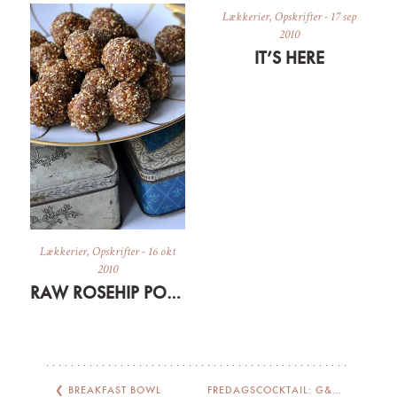
Lækkerier
,
Opskrifter
-
17 sep
2010
IT’S HERE
Lækkerier
,
Opskrifter
-
16 okt
2010
RAW ROSEHIP POWERBARS
❮
BREAKFAST BOWL
FREDAGSCOCKTAIL: G&T MED FIGEN OG VANILLE