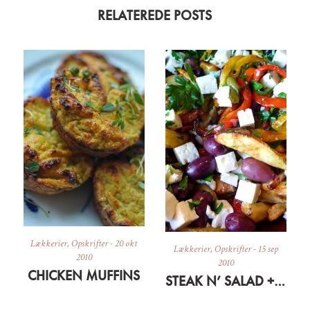
RELATEREDE POSTS
Lækkerier
,
Opskrifter
-
20 okt
Lækkerier
,
Opskrifter
-
15 sep
2010
2010
CHICKEN MUFFINS
STEAK N’ SALAD + REINE CLAUDES FOR DESSERT