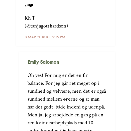
??❤️
Kh T
(@tanjagotthardsen)
8 MAR 2018 KL. 6:15 PM
Emily Salomon
Oh yes! For mig er det en fin
balance. For jeg går ret meget op i
sundhed og velvære, men det er også
sundhed mellem ørerne og at man
har det godt, både indeni og udenpå.
Men ja, jeg arbejdede en gang på en
ren kvindearbejdsplads med 10
andre kvinder. Og hver eneste