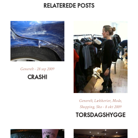
RELATEREDE POSTS
Generelt
-
28 sep 2009
CRASH!
Generelt
,
Lækkerier
,
Mode
,
Shopping
,
Sko
-
8 okt 2009
TORSDAGSHYGGE