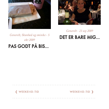
Generelt
-
23 sep 2009
Generelt
,
Skønhed og sminke
-
5
DET ER BARE MIG…
okt 2009
PAS GODT PÅ BISSERNE OG HUDEN
❮
WEEKEND-TID
WEEKEND-TID
❯