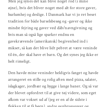
Men jeg synes det kan blive noget rod (i mine
øjne), hvis det bliver noget med alt for store gaver,
hurlumhej og deslige. I Danmark har vi jo ret beset
tradition for både barselsbesøg og -gaver og ikke
mindst fejring og gaver ved dåb/navngivning og
hvis man så også lige sparker endnu en
gavekrævende (amerikansk) begivenhed ind i
mikset, så kan det blive lidt pebret at være veninde
til én, der skal have et barn. Og det synes jeg ikke er
helt rimeligt.
Den havde mine veninder heldigvis fanget og havde
arrangeret en stille og rolig aften med pizza, salater,
islagkager, jordbær og hygge i lange baner. Og så var
der blevet opfordret til at give tøj videre, som eget
afkom var vokset ud af (jeg er en af de sidste i
flokken til at få børn), andre genbrugsgaver og