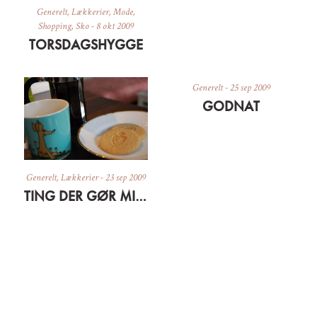
Generelt
,
Lækkerier
,
Mode
,
Shopping
,
Sko
-
8 okt 2009
TORSDAGSHYGGE
Generelt
-
25 sep 2009
GODNAT
Generelt
,
Lækkerier
-
23 sep 2009
TING DER GØR MIG GLAD LIGE NU