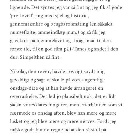
lignende. Det syntes jeg var så fint og jeg fik så gode
‘pre-loved’ ting med sjæl og historie,
gennemtænkte og brugbare småting (en såkaldt
numsefløjte, ammeindlæg m.m.) og så fik jeg
gavekort på hjemmelavet og -bragt mad til den
første tid, til en god film på i-Tunes og andet i den
dur. Simpelthen så fint.
Nikolaj, den røver, havde i øvrigt snydt mig
gevaldigt og sagt vi skulle på vores ugentlige
onsdags-date og at han havde arrangeret en
overraskelse. Det lød jo plausibelt nok, det er lidt
sådan vores dates fungerer, men efterhånden som vi
nærmede os onsdag aften, blev han mere og mere
lusket og jeg blev mere og mere nervøs. Fordi jeg
måske godt kunne regne ud at den så stod på