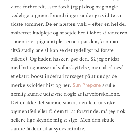
være forberedt. Især fordi jeg pådrog mig nogle
kedelige pigmentforandringer under graviditeten
sidste sommer. De er næsten væk – efter en hel del
målrettet hudpleje og arbejde her i løbet af vinteren
– men især pigmentpletterne i panden, kan man
altså stadig ane (I kan se det tydeligst på første
billede). Og huden husker, gør den. Så jeg er klar
med hat og masser af solbeskyttelse, men altså også
et ekstra boost indefra i forsøget på at undgå de
Sun Prepare
mørke skjolder hist og her.
skulle
nemlig kunne udjævne nogle af farveforskellene.
Det er ikke det samme som at den kan udviske
pigmentfejl eller få dem til at forsvinde, må jeg nok
hellere lige skynde mig at sige. Men den skulle
kunne få dem til at synes mindre.