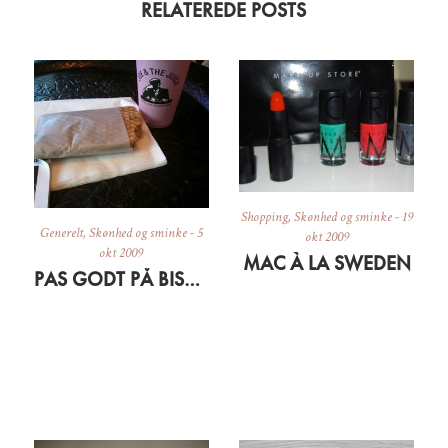
RELATEREDE POSTS
Shopping
,
Skønhed og sminke
-
19
Generelt
,
Skønhed og sminke
-
5
okt 2009
okt 2009
MAC À LA SWEDEN
PAS GODT PÅ BISSERNE OG HUDEN