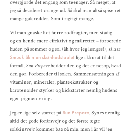
overgjorde det engang som teenager. Så meget, at
jeg så decideret orange ud. Så skal man altså spise ret
mange gulerødder. Som i rigtigt mange.
Vil man gnaske lidt færre rodfrugter, men stadig –
og en kende mere effektivt og målrettet – forberede
huden på sommer og sol (åh hvor jeg længes!), så har
Smuuk Skin en skønhedstablet
lige akkurat til det
formål.
Sun Prepare
hedder den og det er netop, hvad
den gør. Forbereder til solen. Sammensætningen af
vitaminer, mineraler, planteekstrakter og
karotenoider styrker og kickstarter nemlig hudens
egen pigmentering.
Sun Prepare
Jeg er lige selv startet på
.
Synes nemlig
altid det gode forårsvejr og det første ægte
solskinsvejr kommer bag på mig, men i år vil jeg