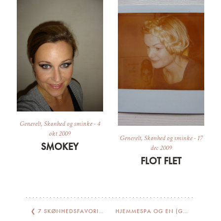
Generelt
,
Skønhed og sminke
-
4
okt 2009
Generelt
,
Skønhed og sminke
-
17
SMOKEY
dec 2009
FLOT FLET
❮
7 SKØNHEDSFAVORITTER
HJEMMESPA OG EN (GENIAL) GENOPDAGELSE