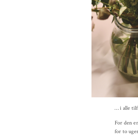
… i alle ti
For den en
for to uge