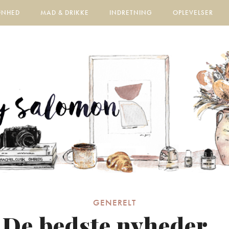
ØNHED
MAD & DRIKKE
INDRETNING
OPLEVELSER
GENERELT
De bedste nyheder…