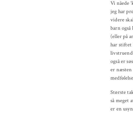
Vi nåede ‘
jeg har pr
videre ska
barn også 
(eller på 
har stifte
livstruen
også er sø
er næsten 
medfølelse
Største ta
så meget a
er en usynl