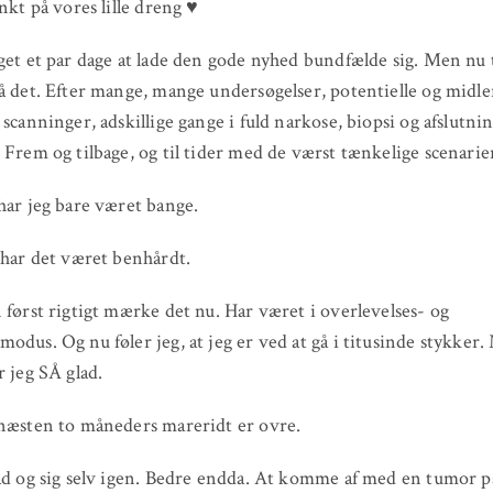
ænkt på vores lille dreng ♥
get et par dage at lade den gode nyhed bundfælde sig. Men nu t
å det. Efter mange, mange undersøgelser, potentielle og midle
 scanninger, adskillige gange i fuld narkose, biopsi og afslutni
 Frem og tilbage, og til tider med de værst tænkelige scenarier 
har jeg bare været bange.
 har det været benhårdt.
 først rigtigt mærke det nu. Har været i overlevelses- og
odus. Og nu føler jeg, at jeg er ved at gå i titusinde stykker
r jeg SÅ glad.
næsten to måneders mareridt er ovre.
ad og sig selv igen. Bedre endda. At komme af med en tumor på 