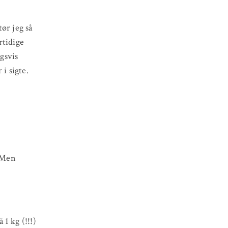
ør jeg så
rtidige
ngsvis
i sigte.
. Men
1 kg (!!!)