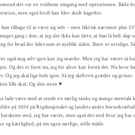
, omend det var en voldsom omgang med operationen. Både for
eration, men også fordi han blev skidt bagefter.
han tilbage til at være sig selv – men faktisk nærmest plus 25%
eget gang i den, at jeg slet ikke kan fatte, at han lå helt slap 
eng for hvad der føles som et øjeblik siden. Børn er utrolige. Så
ver også mig selv igen kan jeg mærke. Men jeg har været så ba
gen. Og det er først nu, jeg for alvor kan forstå det. Nu hvor fa
r. Og jeg skal lige hele igen. Så jeg skiftevis græder og griner
n lille skat. Og den store ♥
kke lade være med at sende en særlig tanke og mange mentale
orældre på 5054 på Rigshospitalet og landets andre børnekræftaf
 barskeste sted, jeg har været, men også det sted hvor jeg har 
rke og kærlighed, på sin egen særlige, stille måde.