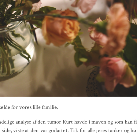
lfælde for vores lille familie.
delige analyse af den tumor Kurt havde i maven og som han fi
r side, viste at den var godartet. Tak for alle jeres tanker og b