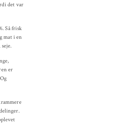
di det var
. Så frisk
og mat i en
 seje.
nge,
ren er
. Og
 krammere
delinger.
oplevet