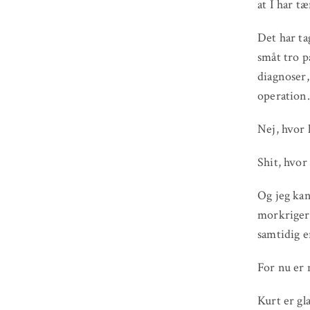
at I har t
Det har ta
småt tro p
diagnoser,
operation.
Nej, hvor 
Shit, hvor
Og jeg kan
morkrigerm
samtidig e
For nu er 
Kurt er gl