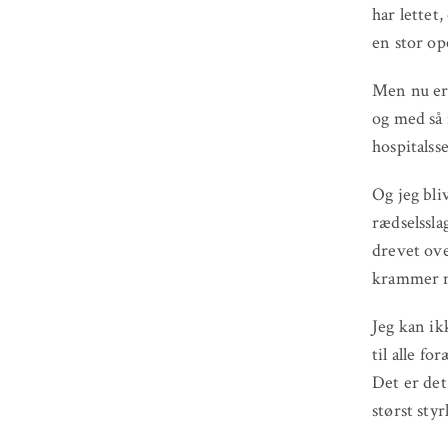
har lettet
en stor op
Men nu er 
og med så m
hospitalss
Og jeg bli
rædselssla
drevet ove
krammer mi
Jeg kan i
til alle f
Det er det
størst sty