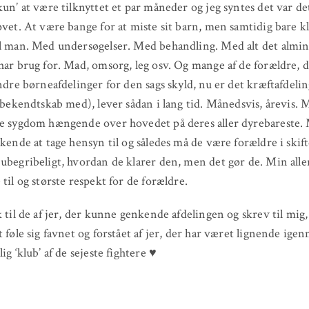
kun’ at være tilknyttet et par måneder og jeg syntes det var de
øvet. At være bange for at miste sit barn, men samtidig bare kl
l man. Med undersøgelser. Med behandling. Med alt det almin
har brug for. Mad, omsorg, leg osv. Og mange af de forældre, d
andre børneafdelinger for den sags skyld, nu er det kræftafdelin
t bekendtskab med), lever sådan i lang tid. Månedsvis, årevis.
de sygdom hængende over hovedet på deres aller dyrebareste.
skende at tage hensyn til og således må de være forældre i skif
ubegribeligt, hvordan de klarer den, men det gør de. Min all
 til og største respekt for de forældre.
k til de af jer, der kunne genkende afdelingen og skrev til mig
t føle sig favnet og forstået af jer, der har været lignende ige
ig ‘klub’ af de sejeste fightere ♥