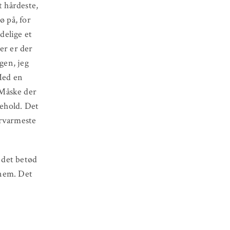
t hårdeste,
ø på, for
delige et
er er der
gen, jeg
 Med en
 Måske der
tehold. Det
ervarmeste
, det betød
nnem. Det