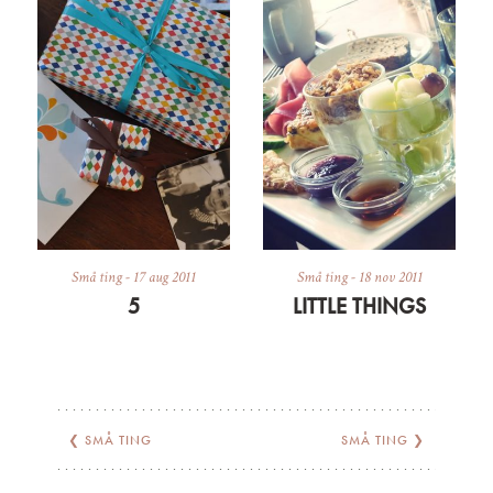
Små ting
-
17 aug 2011
Små ting
-
18 nov 2011
5
LITTLE THINGS
❮
SMÅ TING
SMÅ TING
❯