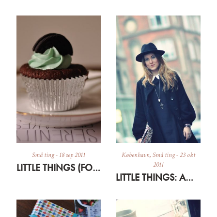
Små ting
-
18 sep 2011
København
,
Små ting
-
23 okt
2011
LITTLE THINGS (FORMERLY KNOWN AS 5)
LITTLE THINGS: AMAGER CON AMORE 2