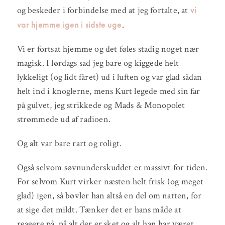
vi
og beskeder i forbindelse med at jeg fortalte, at
var hjemme igen i sidste uge
.
Vi er fortsat hjemme og det føles stadig noget nær
magisk. I lørdags sad jeg bare og kiggede helt
lykkeligt (og lidt fåret) ud i luften og var glad sådan
helt ind i knoglerne, mens Kurt legede med sin far
på gulvet, jeg strikkede og Mads & Monopolet
strømmede ud af radioen.
Og alt var bare rart og roligt.
Også selvom søvnunderskuddet er massivt for tiden.
For selvom Kurt virker næsten helt frisk (og meget
glad) igen, så bøvler han altså en del om natten, for
at sige det mildt. Tænker det er hans måde at
reagere på, på alt der er sket og alt han har været