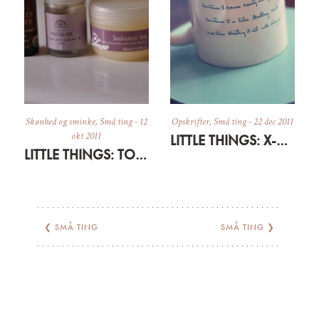
Skønhed og sminke
,
Små ting
-
12
Opskrifter
,
Små ting
-
22 dec 2011
okt 2011
LITTLE THINGS: X-MAS STYLE
LITTLE THINGS: TO THE RESCUE
❮
SMÅ TING
SMÅ TING
❯