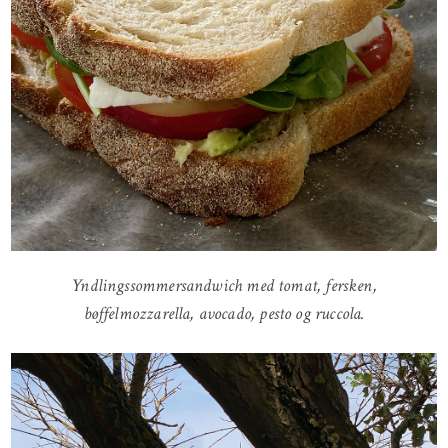
Yndlingssommersandwich med tomat, fersken,
bøffelmozzarella, avocado, pesto og ruccola.