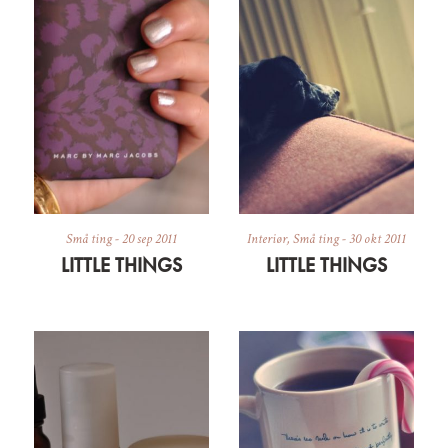
Små ting
-
20 sep 2011
Interiør
,
Små ting
-
30 okt 2011
LITTLE THINGS
LITTLE THINGS