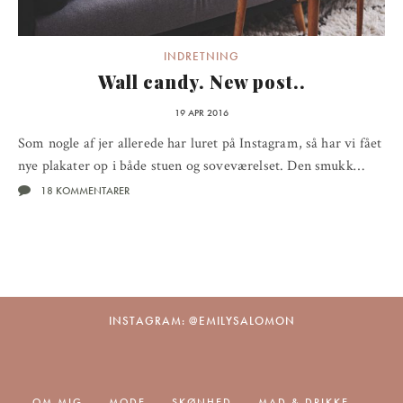
INDRETNING
Wall candy. New post..
19 APR 2016
Som nogle af jer allerede har luret på Instagram, så har vi fået
nye plakater op i både stuen og soveværelset. Den smukk…
18 KOMMENTARER
INSTAGRAM: @EMILYSALOMON
OM MIG
MODE
SKØNHED
MAD & DRIKKE