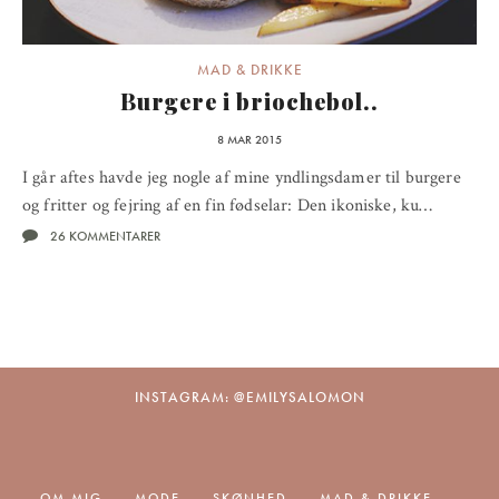
MAD & DRIKKE
Burgere i briochebol..
8 MAR 2015
I går aftes havde jeg nogle af mine yndlingsdamer til burgere
og fritter og fejring af en fin fødselar: Den ikoniske, ku…
26 KOMMENTARER
INSTAGRAM: @EMILYSALOMON
OM MIG
MODE
SKØNHED
MAD & DRIKKE