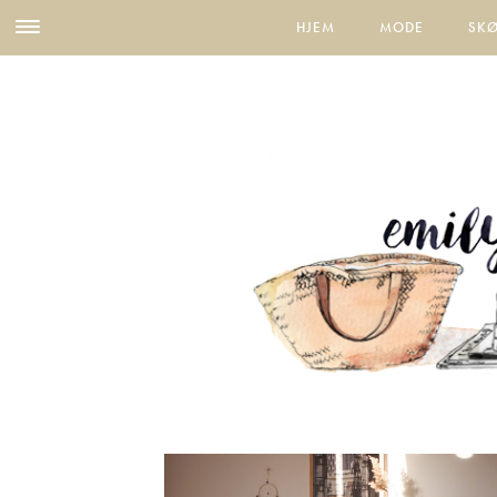
HJEM
MODE
SK