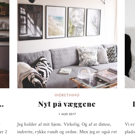
INDRETNING
.
Nyt på væggene
1 AUG 2017
r
Jeg holder af mit hjem. Virkelig. Og af at dimse,
Vi er
er 2
indrette, rykke rundt og ordne. Men jeg er også ret
plads