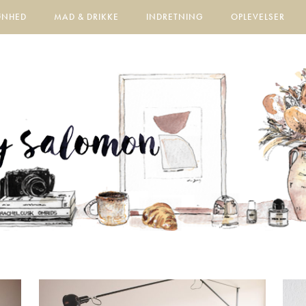
ØNHED
MAD & DRIKKE
INDRETNING
OPLEVELSER