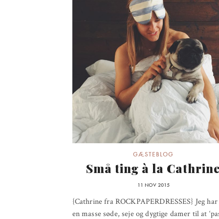
GÆSTEBLOG
Små ting à la Cathrin
11 NOV 2015
{Cathrine fra ROCKPAPERDRESSES} Jeg har 
en masse søde, seje og dygtige damer til at ‘pa