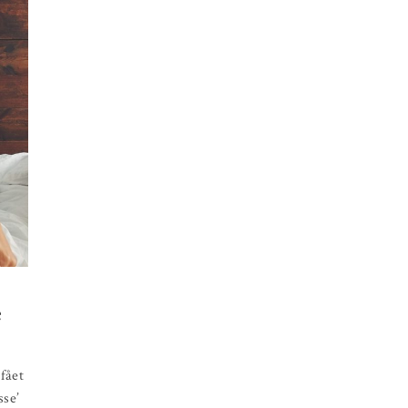
e
fået
sse’