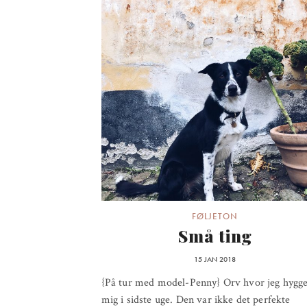
FØLJETON
Små ting
15 JAN 2018
{På tur med model-Penny} Orv hvor jeg hygg
mig i sidste uge. Den var ikke det perfekte