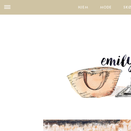
HJEM
MODE
SK