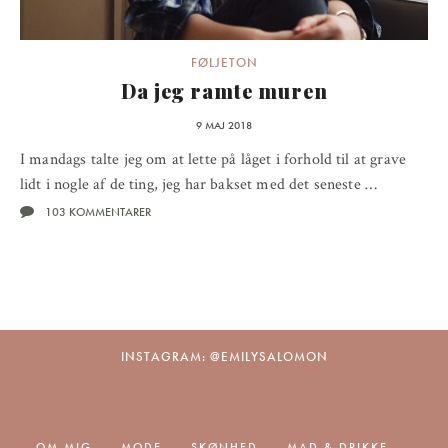
FØLJETON
Da jeg ramte muren
9 MAJ 2018
I mandags talte jeg om at lette på låget i forhold til at grave
lidt i nogle af de ting, jeg har bakset med det seneste …
103 KOMMENTARER
INSTAGRAM: @EMILYSALOMON
OM MIG
MODE
SKØNHED
MAD & DRIKKE