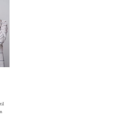
.
til
an