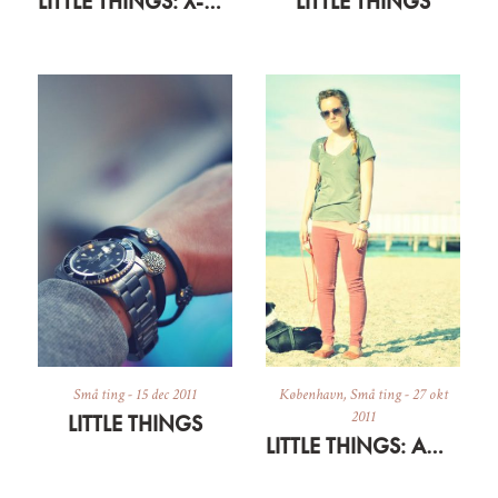
LITTLE THINGS: X-MAS STYLE
LITTLE THINGS
Små ting
-
15 dec 2011
København
,
Små ting
-
27 okt
2011
LITTLE THINGS
LITTLE THINGS: AMAGER CON AMORE 3