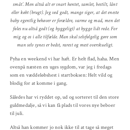
småt’. Men altså alt er snart hentet, samlet, bestilt, lånt
eller købt (brugt). Jeg ved godt, mange siger, at det eneste
baby egentlig behøver er forældre, varme og mad, men det
føles nu altså godt (og hyggeligt) at bygge lidt rede. For
mig og os i alle tilfælde. Man skal selvfølgelig gøre som
man selv synes er bedst, rarest og mest overskueligt.
Pyha en weekend vi har haft. Er helt flad, haha. Men
ovenpå næsten en uges sygdom, var jeg i fredags
som en væddeløbshest i startboksen: Helt vild og
blodig for at komme i gang.
Således har vi ryddet op, ud og sorteret til den store
guldmedalje, så vi kan få plads til vores nye beboer
til juli.
Altså han kommer jo nok ikke til at tage så meget