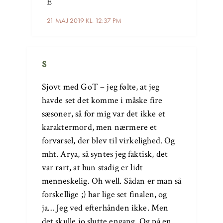
E
21 MAJ 2019 KL. 12:37 PM
S
Sjovt med GoT – jeg følte, at jeg
havde set det komme i måske fire
sæsoner, så for mig var det ikke et
karaktermord, men nærmere et
forvarsel, der blev til virkelighed. Og
mht. Arya, så syntes jeg faktisk, det
var rart, at hun stadig er lidt
menneskelig. Oh well. Sådan er man så
forskellige ;) har lige set finalen, og
ja… Jeg ved efterhånden ikke. Men
det skulle jo slutte engang. Og på en