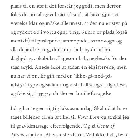
plads til en start, det forstår jeg godt, men derfor
føles det nu alligevel rart så småt at have gjort et
værelse klar og måske allermest, at der nu er styr på
og ryddet op i vores egne ting. Så der er plads (også
mentalt) til puslepude, ammepude, barnevogn og
alle de andre ting, der er en helt ny del af mit
dagligdagsvokabular. Ligesom babyneglesaks for den
sags skyld. Anede ikke at sådan en eksisterede, men
nu har vi en. Er gift med en ‘ikke-gå-ned-på-
udstyr’-type og sådan nogle skal altså også tilgodeses
og føle sig trygge, når der er familieforøgelse.
I dag har jeg en rigtig luksusmandag. Skal ud at have
taget billeder til en artikel til
Vores Børn
og så skal jeg
til gravidmassage efterfølgende. Og så
Game of
Thrones
i aften. Allersidste afsnit. Ved ikke helt, hvad