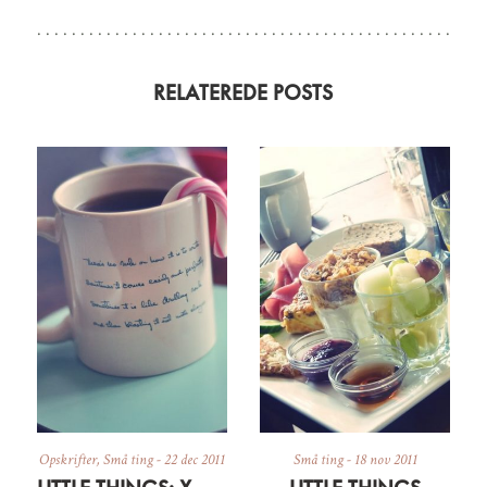
RELATEREDE POSTS
Opskrifter
,
Små ting
-
22 dec 2011
Små ting
-
18 nov 2011