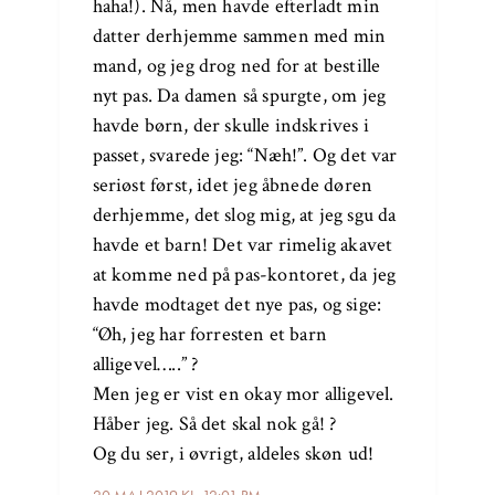
haha!). Nå, men havde efterladt min
datter derhjemme sammen med min
mand, og jeg drog ned for at bestille
nyt pas. Da damen så spurgte, om jeg
havde børn, der skulle indskrives i
passet, svarede jeg: “Næh!”. Og det var
seriøst først, idet jeg åbnede døren
derhjemme, det slog mig, at jeg sgu da
havde et barn! Det var rimelig akavet
at komme ned på pas-kontoret, da jeg
havde modtaget det nye pas, og sige:
“Øh, jeg har forresten et barn
alligevel…..” ?
Men jeg er vist en okay mor alligevel.
Håber jeg. Så det skal nok gå! ?
Og du ser, i øvrigt, aldeles skøn ud!
20 MAJ 2019 KL. 12:01 PM