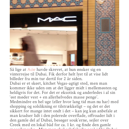
Så lige at
Acie
havde skrevet, at hun ønsker sig en
vinterrejse til Dubai. Fik derfor helt lyst til at vise lidt
billeder fra min tur dertil for 2 år siden.
Dubai er et skørt, kitchet Vegas-agtigt sted, men man
kommer ikke uden om at det ligger midt i mellemøsten og
heldigvis for det. For det er eksotisk og anderledes i al sin
‘øst møder vest + en allerhelvedes masse penge’.
Medmindre en hel uge (eller hvor lang tid man nu har) med
shopping og solslikning er tilstrækkeligt – og det er det
sikkert for mange intet ondt i det – kan jeg kun anbefale at
man kradser lidt i den polerede overflade, offroader lidt i
den gamle del af Dubai, besøger souk’erne, sejler over
Creek med en lokal båd for ca. 1 kr. og finde den gamle