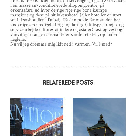
mosaikmoske. Men man skal selvfølgelig også i Ski-Dubai,
i en masse air-conditionerede shoppingcentre, på
ørkensafari, ud hvor de rige rige rige bor i kæmpe
mansions og dase på sit luksushotel (aller hoteller er stort
set luksushoteller i Dubai). På den måde får man den her
underlige smeltedigel af rige og fattige (alt byggearbejde og
servicearbejde udføres af indere og asiater), øst og vest og
vanvittigt mange nationaliteter samlet et sted, op under
neglene.
Nu vil jeg drømme mig lidt ned i varmen. Vil I med?
RELATEREDE POSTS