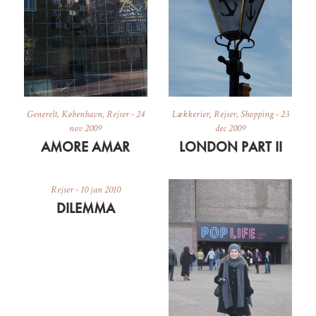
Generelt
,
København
,
Rejser
-
24
Lækkerier
,
Rejser
,
Shopping
-
23
nov 2009
dec 2009
AMORE AMAR
LONDON PART II
Rejser
-
10 jan 2010
DILEMMA