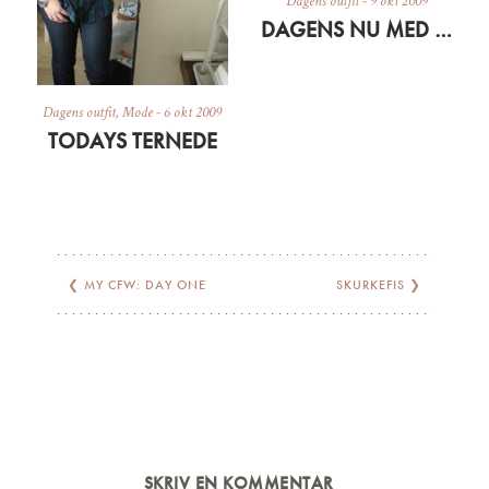
Dagens outfit
-
9 okt 2009
DAGENS NU MED DYR
Dagens outfit
,
Mode
-
6 okt 2009
TODAYS TERNEDE
❮
MY CFW: DAY ONE
SKURKEFIS
❯
SKRIV EN KOMMENTAR