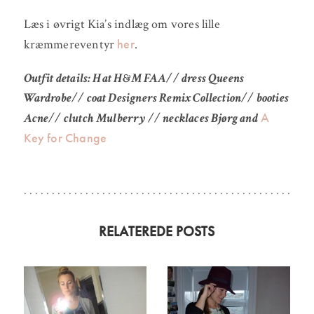
Læs i øvrigt Kia’s indlæg om vores lille
her
kræmmereventyr
.
Outfit details: Hat H&M FAA// dress Queens
Wardrobe// coat Designers Remix Collection// booties
A
Acne// clutch Mulberry // necklaces Bjørg and
Key for Change
RELATEREDE POSTS