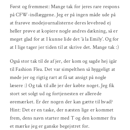
Først og fremmest: Mange tak for jeres rare respons
på CFW-indlæggene. Jeg er på ingen måde ude på
at frarøve modejournalisterne deres levebrød ej
heller prøve at kopiere nogle andres dækning, så er
meget glad for at I kunne lide det ‘à la Emily’. Og for
at I lige tager jer tiden til at skrive det. Mange tak :)
Også stor tak til de af jer, der kom og sagde hej igår
til Fashion Flea. Det var simpelthen så hyggeligt at
møde jer og rigtig rart at få sat ansigt på nogle
læsere :) Og tak til alle jer der købte noget. Jeg fik
stort set solgt ud og fortjenesten er allerede
øremærket. Er der nogen der kan gætte til hvad?
Hint: Det er en taske, der næsten lige er kommet
frem, dens navn starter med T og den kommer fra
et mærke jeg er ganske begejstret for.