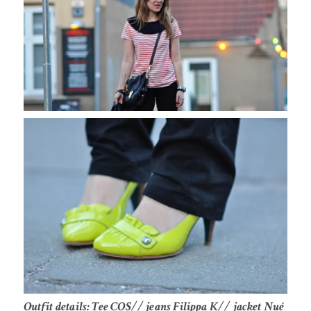
Outfit details: Tee COS// jeans Filippa K// jacket Nué