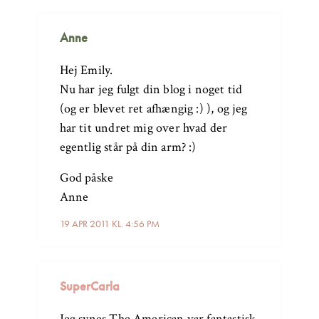
Anne
Hej Emily.
Nu har jeg fulgt din blog i noget tid
(og er blevet ret afhængig :) ), og jeg
har tit undret mig over hvad der
egentlig står på din arm? :)
God påske
Anne
19 APR 2011 KL. 4:56 PM
SuperCarla
Jeg synes The American var fantastisk,