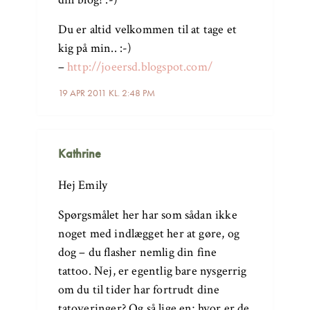
Du er altid velkommen til at tage et
kig på min.. :-)
–
http://joeersd.blogspot.com/
19 APR 2011 KL. 2:48 PM
Kathrine
Hej Emily
Spørgsmålet her har som sådan ikke
noget med indlægget her at gøre, og
dog – du flasher nemlig din fine
tattoo. Nej, er egentlig bare nysgerrig
om du til tider har fortrudt dine
tatoveringer? Og så lige en; hvor er de