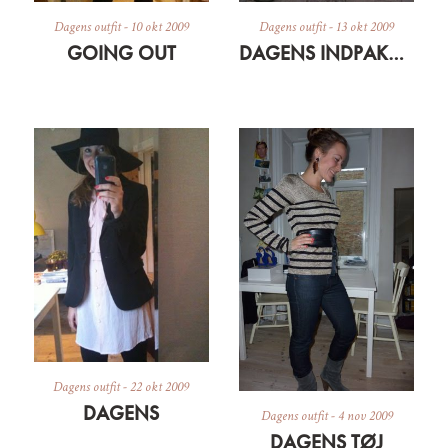
Dagens outfit
-
10 okt 2009
Dagens outfit
-
13 okt 2009
GOING OUT
DAGENS INDPAKNING AF FORKØLET EMILY
Dagens outfit
-
22 okt 2009
DAGENS
Dagens outfit
-
4 nov 2009
DAGENS TØJ