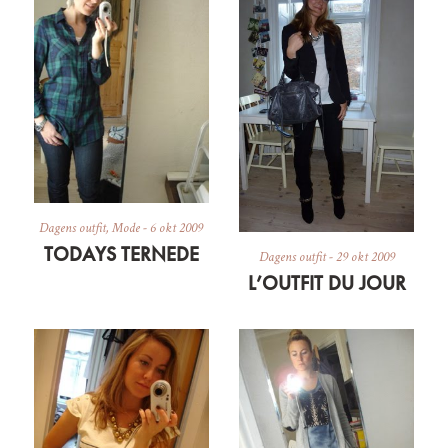
Dagens outfit
,
Mode
-
6 okt 2009
TODAYS TERNEDE
Dagens outfit
-
29 okt 2009
L’OUTFIT DU JOUR