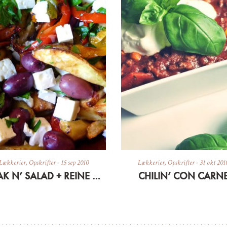
Lækkerier
,
Opskrifter
-
15 sep 2010
Lækkerier
,
Opskrifter
-
31 okt 201
STEAK N’ SALAD + REINE CLAUDES FOR DESSERT
CHILIN’ CON CARN