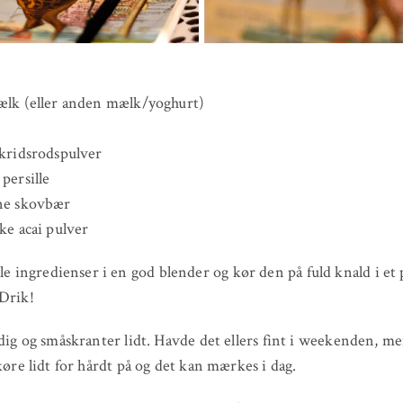
:
ælk (eller anden mælk/yoghurt)
akridsrodspulver
 persille
sne skovbær
ske acai pulver
e ingredienser i en god blender og kør den på fuld knald i et 
Drik!
adig og småskranter lidt. Havde det ellers fint i weekenden, 
 køre lidt for hårdt på og det kan mærkes i dag.