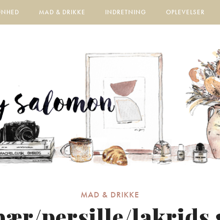
ØNHED
MAD & DRIKKE
INDRETNING
OPLEVELSER
MAD & DRIKKE
ær/persille/lakrids