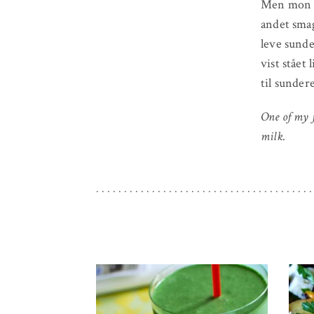
Men mon i
andet smag
leve sunde
vist stået 
til sunder
One of my f
milk.