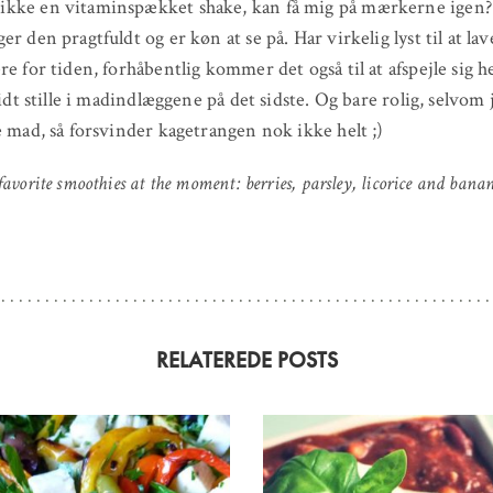
kke en vitaminspækket shake, kan få mig på mærkerne igen
er den pragtfuldt og er køn at se på. Har virkelig lyst til at la
re for tiden, forhåbentlig kommer det også til at afspejle sig h
lidt stille i madindlæggene på det sidste. Og bare rolig, selvom j
e mad, så forsvinder kagetrangen nok ikke helt ;)
avorite smoothies at the moment: berries, parsley, licorice and bana
RELATEREDE POSTS