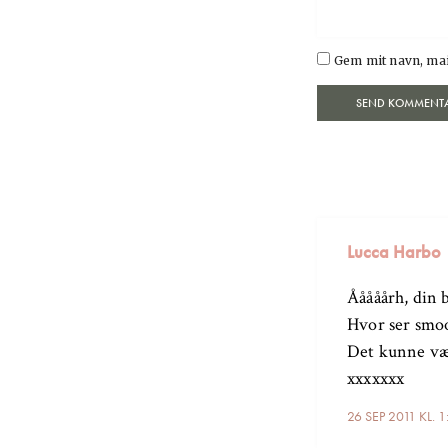
Gem mit navn, mai
Lucca Harbo
Ååååårh, din b
Hvor ser smoo
Det kunne vær
xxxxxxx
26 SEP 2011 KL. 