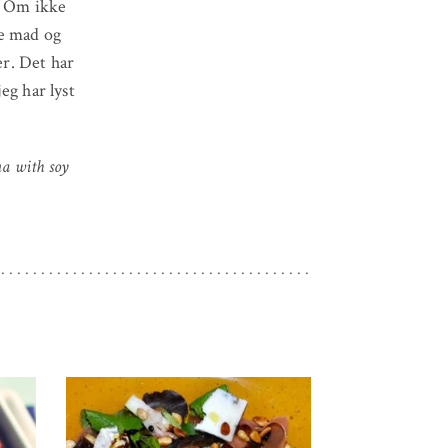
? Om ikke
ve mad og
er. Det har
eg har lyst
na with soy