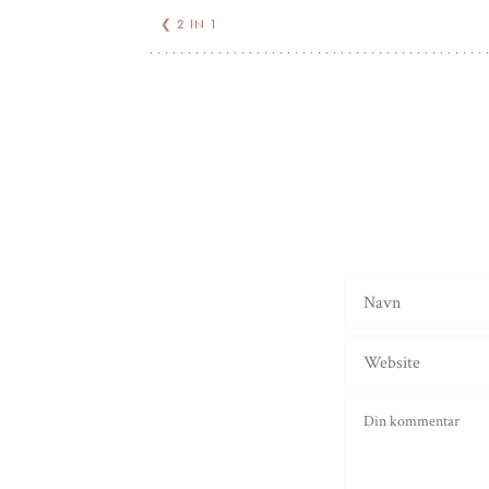
❮
2 IN 1