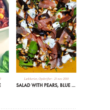
0
Lækkerier
,
Opskrifter
-
21 nov 2010
E
SALAD WITH PEARS, BLUE CHEESE, DATES AND SERRANO