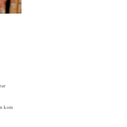
par
men kom