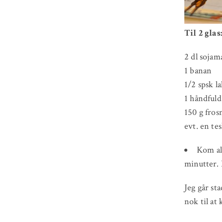
Til 2 glas
2 dl sojam
1 banan
1/2 spsk l
1 håndfuld
150 g fro
evt. en te
Kom all
minutter. 
Jeg går st
nok til at