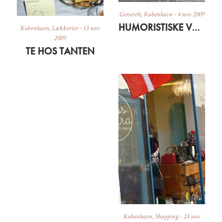
Generelt
,
København
-
4 nov 2009
HUMORISTISKE VALGPLAKATER OG DEMOKRATISK KAFFE
København
,
Lækkerier
-
13 nov
2009
TE HOS TANTEN
København
,
Shopping
-
24 nov